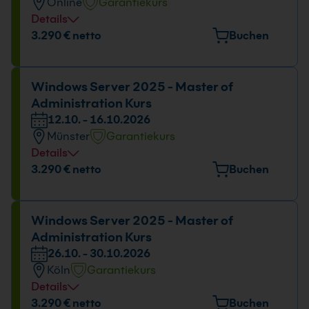
Online
Garantiekurs
Details
Datum und Uhrzeit
3.290 € netto
Buchen
07.09. - 11.09.2026
09:00 - 16:00 Uhr
Windows Server 2025 - Master of
Administration Kurs
12.10. - 16.10.2026
Münster
Garantiekurs
Details
Veranstaltungsort
3.290 € netto
Buchen
Gropiusstr. 7, 48163 Münster
Datum und Uhrzeit
Windows Server 2025 - Master of
Administration Kurs
12.10. - 16.10.2026
26.10. - 30.10.2026
09:00 - 16:00 Uhr
Köln
Garantiekurs
Details
Veranstaltungsort
3.290 € netto
Buchen