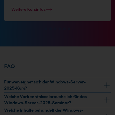
Weitere Kursinfos
FAQ
Für wen eignet sich der Windows-Server-
2025-Kurs?
Der Kurs richtet sich an Junior-IT-Administratoren,
Welche Vorkenntnisse brauche ich für das
Senior-IT-Administratoren, Systemadministratoren
Windows-Server-2025-Seminar?
und IT-Fachleute. Er passt, wenn du Windows Server
Welche Inhalte behandelt der Windows-
Grundkenntnisse in Windows-Server-Administration,
2025 administrierst, bestehendes Server-Wissen