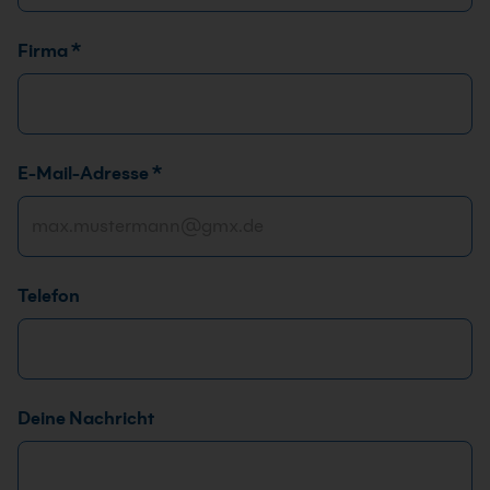
D
Firma
*
S
G
V
O
E-Mail-Adresse
*
-
E
i
n
v
Telefon
e
r
s
t
ä
Deine Nachricht
n
d