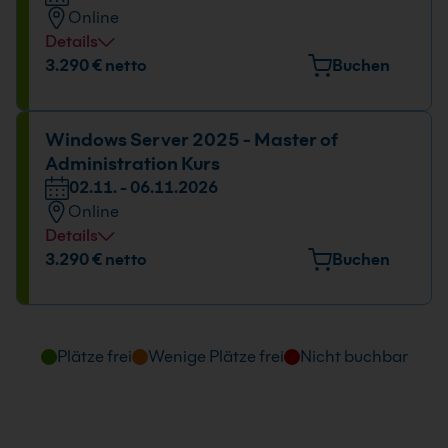
Online
Details
Datum und Uhrzeit
3.290 € netto
Buchen
26.10. - 30.10.2026
09:00 - 16:00 Uhr
Windows Server 2025 - Master of
Administration Kurs
02.11. - 06.11.2026
Online
Details
Datum und Uhrzeit
3.290 € netto
Buchen
02.11. - 06.11.2026
09:00 - 16:00 Uhr
Plätze frei
Wenige Plätze frei
Nicht buchbar