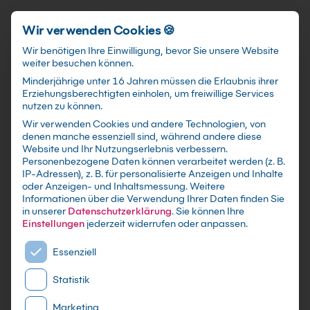
Schnellzugriff
Zum Hauptinhalt springen
Wir verwenden Cookies 🍪
Wir benötigen Ihre Einwilligung, bevor Sie unsere Website
weiter besuchen können.
Minderjährige unter 16 Jahren müssen die Erlaubnis ihrer
Erziehungsberechtigten einholen, um freiwillige Services
nutzen zu können.
Wir verwenden Cookies und andere Technologien, von
Windows Server 2025 -
denen manche essenziell sind, während andere diese
Website und Ihr Nutzungserlebnis verbessern.
Master of Administration
Personenbezogene Daten können verarbeitet werden (z. B.
IP-Adressen), z. B. für personalisierte Anzeigen und Inhalte
Kurs
oder Anzeigen- und Inhaltsmessung.
Weitere
Informationen über die Verwendung Ihrer Daten finden Sie
in unserer
Datenschutzerklärung
.
Sie können Ihre
mit Zertifikat als Live Online Training,
Einstellungen
jederzeit widerrufen oder anpassen.
Präsenzseminar in IT-Schulungszentren sowie
Es folgt eine Liste der Service-Gruppen, für die eine E
maßgeschneiderte Firmen- oder Inhouse-
Essenziell
Schulung für dein Team - Lerne und erweitere
Statistik
dein Windows Server Wissen
Marketing