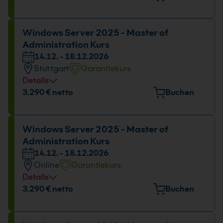
Kölner Str. 265, 51149 Köln
Datum und Uhrzeit
Windows Server 2025 - Master of
Administration Kurs
26.10. - 30.10.2026
14.12. - 18.12.2026
09:00 - 16:00 Uhr
Stuttgart
Garantiekurs
Details
Veranstaltungsort
3.290 € netto
Buchen
Tübinger Straße 7, 70178 Stuttgart
Datum und Uhrzeit
Windows Server 2025 - Master of
Administration Kurs
14.12. - 18.12.2026
14.12. - 18.12.2026
09:00 - 16:00 Uhr
Online
Garantiekurs
Details
Datum und Uhrzeit
3.290 € netto
Buchen
14.12. - 18.12.2026
09:00 - 16:00 Uhr