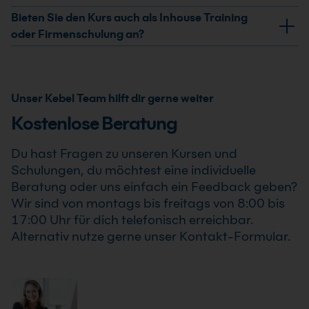
Teilnahmezertifikat. Dieses bestätigt Deine erweiterten
Ja, wir garantieren die Durchführung aller von uns
Bieten Sie den Kurs auch als Inhouse Training
Kenntnisse im professionellen Einsatz von Windows
bestätigten Termine. Der Windows Server 2025 –
oder Firmenschulung an?
Server 2025 – Master of Administration Kurs .
Master of Administration Kurs findet auch bereits ab
Ja, wir bieten den Windows Server 2025 – Master of
einem Teilnehmer statt, sodass Du Deine Weiterbildung
Administration Kurs als Inhouse Training oder
sicher und zuverlässig planen kannst.
Firmenschulung an. Zusätzlich kann die Schulung auch
Unser Kebel Team hilft dir gerne weiter
als Online-Firmenschulung durchgeführt werden.
Kostenlose Beratung
Inhalte, Prozesse und Schwerpunkte passen wir
individuell an die Anforderungen Deines
Du hast Fragen zu unseren Kursen und
Unternehmens an.
Schulungen, du möchtest eine individuelle
Beratung oder uns einfach ein Feedback geben?
Wir sind von montags bis freitags von 8:00 bis
17:00 Uhr für dich telefonisch erreichbar.
Alternativ nutze gerne unser Kontakt-Formular.