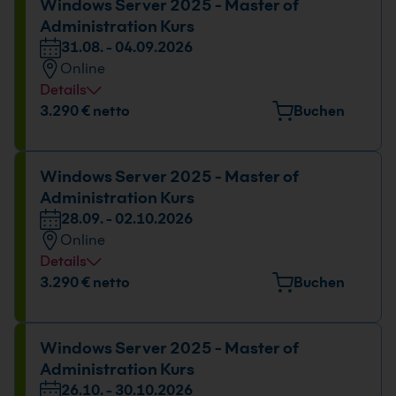
Windows Server 2025 - Master of
Administration Kurs
31.08. - 04.09.2026
Online
Details
Datum und Uhrzeit
3.290 € netto
Buchen
31.08. - 04.09.2026
09:00 - 16:00 Uhr
Windows Server 2025 - Master of
Administration Kurs
28.09. - 02.10.2026
Online
Details
Datum und Uhrzeit
3.290 € netto
Buchen
28.09. - 02.10.2026
09:00 - 16:00 Uhr
Windows Server 2025 - Master of
Administration Kurs
26.10. - 30.10.2026