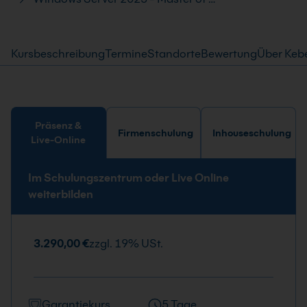
Kursbeschreibung
Termine
Standorte
Bewertung
Über Keb
Präsenz &
Firmenschulung
Inhouseschulung
Live-Online
Im Schulungszentrum oder Live Online
weiterbilden
3.290,00 €
zzgl. 19% USt.
Garantiekurs
5 Tage