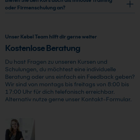
Bieten Sie den Kurs auch als Inhouse Training
professionellen Einsatz von WordPress Grundkurs .
bestätigten Termine. Der WordPress Grundkurs findet
oder Firmenschulung an?
auch bereits ab einem Teilnehmer statt, sodass Du
Ja, wir bieten den WordPress Grundkurs als Inhouse
Deine Weiterbildung sicher und zuverlässig planen
Training oder Firmenschulung an. Zusätzlich kann die
kannst.
Schulung auch als Online-Firmenschulung
Unser Kebel Team hilft dir gerne weiter
durchgeführt werden. Inhalte, Prozesse und
Kostenlose Beratung
Schwerpunkte passen wir individuell an die
Anforderungen Deines Unternehmens an.
Du hast Fragen zu unseren Kursen und
Schulungen, du möchtest eine individuelle
Beratung oder uns einfach ein Feedback geben?
Wir sind von montags bis freitags von 8:00 bis
17:00 Uhr für dich telefonisch erreichbar.
Alternativ nutze gerne unser Kontakt-Formular.