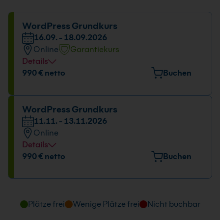
WordPress Grundkurs
16.09. - 18.09.2026
Online
Garantiekurs
Details
Datum und Uhrzeit
990 € netto
Buchen
16.09. - 18.09.2026
09:00 - 16:00 Uhr
WordPress Grundkurs
11.11. - 13.11.2026
Online
Details
Datum und Uhrzeit
990 € netto
Buchen
11.11. - 13.11.2026
09:00 - 16:00 Uhr
Plätze frei
Wenige Plätze frei
Nicht buchbar