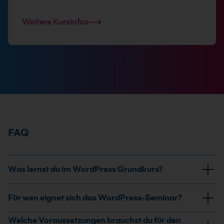
Weitere Kursinfos
FAQ
Was lernst du im WordPress Grundkurs?
Du lernst die WordPress-Arbeitsoberfläche kennen
Für wen eignet sich das WordPress-Seminar?
und erstellst, bearbeitest und strukturierst Webseiten,
Beiträge, Menüs und Unterseiten. Außerdem
Der Kurs richtet sich an Mitarbeitende aus Marketing,
Welche Voraussetzungen brauchst du für den