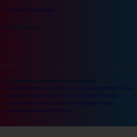
Cookie-Einstellungen
Social Media
21 Schulungszentren erwarten dich
Berlin
Bremen
Dortmund
Dresden
Düsseldorf
Erfurt
Essen
Frankfurt
Hamburg
Hannover
Koblenz
Köln
Krefeld
Leipzig
München
Münster
Nürnberg
Regensburg
Saarbrücken
Siegen
Stuttgart