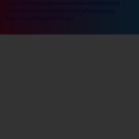
Frankfurt
Hamburg
Hannover
Koblenz
Köln
Krefeld
Leipzig
München
Münster
Nürnberg
Regensburg
Saarbrücken
Siegen
Stuttgart