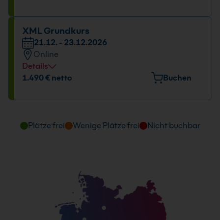
23.11. - 25.11.2026
09:00 - 16:00 Uhr
XML Grundkurs
21.12. - 23.12.2026
Online
Details
Datum und Uhrzeit
1.490 € netto
Buchen
21.12. - 23.12.2026
09:00 - 16:00 Uhr
Plätze frei
Wenige Plätze frei
Nicht buchbar