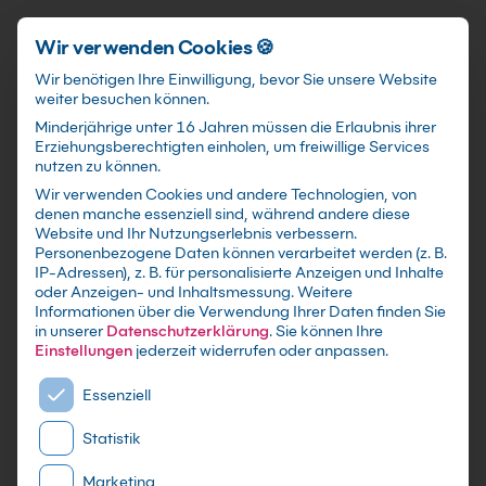
Schnellzugriff
Zum Hauptinhalt springen
Wir verwenden Cookies 🍪
Wir benötigen Ihre Einwilligung, bevor Sie unsere Website
weiter besuchen können.
Minderjährige unter 16 Jahren müssen die Erlaubnis ihrer
Erziehungsberechtigten einholen, um freiwillige Services
nutzen zu können.
Wir verwenden Cookies und andere Technologien, von
XML Grundkurs
denen manche essenziell sind, während andere diese
Website und Ihr Nutzungserlebnis verbessern.
Personenbezogene Daten können verarbeitet werden (z. B.
mit Zertifikat als Live Online Training,
IP-Adressen), z. B. für personalisierte Anzeigen und Inhalte
Präsenzseminar in IT-Schulungszentren sowie
oder Anzeigen- und Inhaltsmessung.
Weitere
Informationen über die Verwendung Ihrer Daten finden Sie
maßgeschneiderte Firmen- oder Inhouse-
in unserer
Datenschutzerklärung
.
Sie können Ihre
Schulung für dein Team - Lerne und erweitere
Einstellungen
jederzeit widerrufen oder anpassen.
dein XML Wissen
Es folgt eine Liste der Service-Gruppen, für die eine E
Essenziell
Statistik
Marketing