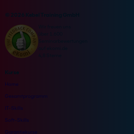
n
r
v
n
© 2026 Kebel Training GmbH
e
a
r
Wir freuen uns
t
s
über 1.600
i
t
Seminarbewertungen
v
ä
auf ekomi.de
e
n
4,8 Sterne
:
d
n
Kurse
i
s
Home
*
Gesamtprogramm
IT-Skills
Soft-Skills
Garantiekurse