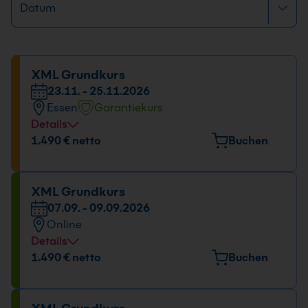
XML Grundkurs
23.11. - 25.11.2026
Essen
Garantiekurs
Details
Veranstaltungsort
1.490 € netto
Buchen
Huyssenallee 82-88, 45128 Essen
Datum und Uhrzeit
XML Grundkurs
07.09. - 09.09.2026
23.11. - 25.11.2026
Online
09:00 - 16:00 Uhr
Details
Datum und Uhrzeit
1.490 € netto
Buchen
07.09. - 09.09.2026
09:00 - 16:00 Uhr