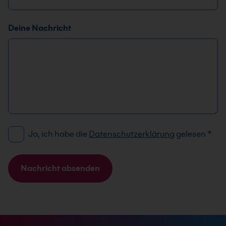
Deine Nachricht
D
Ja, ich habe die
Datenschutzerklärung
gelesen
*
S
G
V
Nachricht absenden
O
A
-
l
E
t
i
e