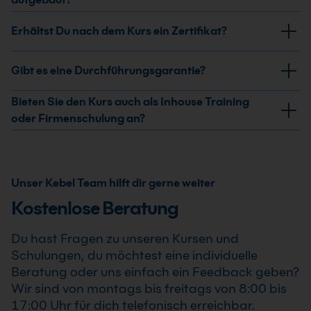
Firmen- oder Inhouse-Schulung für dein Team
Der Kurs arbeitet mit typischen Aufgaben rund um
Erhältst Du nach dem Kurs ein Zertifikat?
verfügbar. Das passende Format wählst du nach
XML-Dokumente, XML-Editoren, DTD, XML-Schema,
deinem Bedarf.
CSS und XSLT. So verknüpfst du die Grundlagen direkt
Ja, nach erfolgreicher Teilnahme am XML Grundkurs
Gibt es eine Durchführungsgarantie?
mit Anwendungen aus der XML-Entwicklung.
erhältst Du ein Teilnahmezertifikat. Dieses bestätigt
Deine erweiterten Kenntnisse im professionellen
Ja, wir garantieren die Durchführung aller von uns
Bieten Sie den Kurs auch als Inhouse Training
Einsatz von XML Grundkurs .
bestätigten Termine. Der XML Grundkurs findet auch
oder Firmenschulung an?
bereits ab einem Teilnehmer statt, sodass Du Deine
Ja, wir bieten den XML Grundkurs als Inhouse Training
Weiterbildung sicher und zuverlässig planen kannst.
oder Firmenschulung an. Zusätzlich kann die Schulung
auch als Online-Firmenschulung durchgeführt werden.
Unser Kebel Team hilft dir gerne weiter
Inhalte, Prozesse und Schwerpunkte passen wir
Kostenlose Beratung
individuell an die Anforderungen Deines
Unternehmens an.
Du hast Fragen zu unseren Kursen und
Schulungen, du möchtest eine individuelle
Beratung oder uns einfach ein Feedback geben?
Wir sind von montags bis freitags von 8:00 bis
17:00 Uhr für dich telefonisch erreichbar.