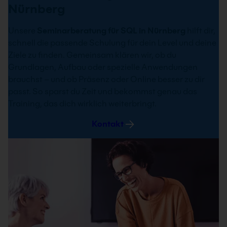
Live Online
Nürnberg
Info & Termine
Unsere
Seminarberatung für SQL in Nürnberg
hilft dir,
schnell die passende Schulung für dein Level und deine
Ziele zu finden. Gemeinsam klären wir, ob du
Grundlagen, Aufbau oder spezielle Anwendungen
brauchst – und ob Präsenz oder Online besser zu dir
passt. So sparst du Zeit und bekommst genau das
Training, das dich wirklich weiterbringt.
MySQL Erweiterungen Kurs
Kontakt
In unserem MySQL – SQL Erweiterungen Kurs
lernst du, wie du die Möglichkeiten der
Automatisierung in MySQL effektiv nutzt. Du
erfährst unter anderem, wie Methoden zur
Programmsteuerung funktionieren und wie du
mit verschiedenen Datentypen arbeitest.
2 Tage
Nächster Termin: 31.08.2026