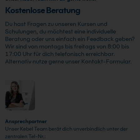
Zudem erhalten Sie Einblicke in die Organisation von
erwerben.
Kostenlose Beratung
Datenbankservern. Der Kurs erklärt auch den Begriff
„Database“ und dessen praktische Anwendung im
Du hast Fragen zu unseren Kursen und
Alltag.
Schulungen, du möchtest eine individuelle
Beratung oder uns einfach ein Feedback geben?
Wir sind von montags bis freitags von 8:00 bis
17:00 Uhr für dich telefonisch erreichbar.
Alternativ nutze gerne unser Kontakt-Formular.
Ansprechpartner
Unser Kebel Team berät dich unverbindlich unter der
zentralen Tel-Nr.: