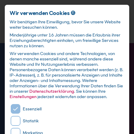
Schnellzugriff
Zum Hauptinhalt springen
Wir verwenden Cookies 🍪
Wir benötigen Ihre Einwilligung, bevor Sie unsere Website
weiter besuchen können.
Minderjährige unter 16 Jahren müssen die Erlaubnis ihrer
Erziehungsberechtigten einholen, um freiwillige Services
nutzen zu können.
Wir verwenden Cookies und andere Technologien, von
denen manche essenziell sind, während andere diese
Website und Ihr Nutzungserlebnis verbessern.
Personenbezogene Daten können verarbeitet werden (z. B.
IP-Adressen), z. B. für personalisierte Anzeigen und Inhalte
oder Anzeigen- und Inhaltsmessung.
Weitere
Informationen über die Verwendung Ihrer Daten finden Sie
in unserer
Datenschutzerklärung
.
Sie können Ihre
Einstellungen
jederzeit widerrufen oder anpassen.
Es folgt eine Liste der Service-Gruppen, für die eine E
SQL Schulungen in
Essenziell
Nürnberg
Statistik
Marketing