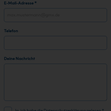
E-Mail-Adresse
*
s
e
*
Telefon
Deine Nachricht
D
Ja, ich habe die
Datenschutzerklärung
gelesen
*