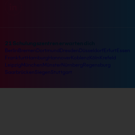
21 Schulungszentren erwarten dich
Berlin
Bremen
Dortmund
Dresden
Düsseldorf
Erfurt
Essen
Frankfurt
Hamburg
Hannover
Koblenz
Köln
Krefeld
Leipzig
München
Münster
Nürnberg
Regensburg
Saarbrücken
Siegen
Stuttgart