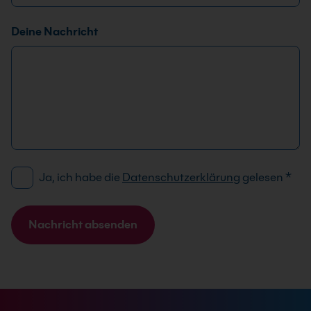
Deine Nachricht
D
N
Ja, ich habe die
Datenschutzerklärung
gelesen
*
S
a
G
m
V
e
Nachricht absenden
O
A
A
-
n
l
E
r
t
i
e
e
n
d