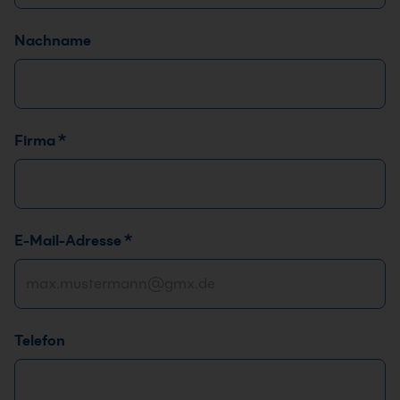
Seminare starten im Jahr 2026. Buchen Sie direkt Ihren
ausgewählten Kurs online.
Nachname
Bieten Sie IT-Kurse im Einzelcoaching
an?
Firma
*
Ja, wir können Ihnen gerne einen Coach für ein
individuelles Einzeltraining zur Verfügung stellen. Diese
Schulungsform ist ideal für Führungskräfte wie
Manager oder CEOs.
E-Mail-Adresse
*
Telefon