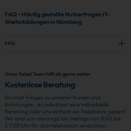
FAQ - Häufig gestellte Nutzerfragen IT-
Weiterbildungen in Nürnberg
FAQ
Bietet Kebel Training Online-, Präsenz-
oder Hybrid-Kurse an?
Unser Kebel Team hilft dir gerne weiter
Ja, wir bieten Live Online Trainings, Präsenzseminare
Kostenlose Beratung
an 21 Standorten oder vor Ort bzw. hybride Trainings
und Schulungen an.
Du hast Fragen zu unseren Kursen und
Schulungen, du möchtest eine individuelle
Wie viele Seminarteilnehmer sind
Beratung oder uns einfach ein Feedback geben?
maximal in einem Kurs anwesend?
Wir sind von montags bis freitags von 8:00 bis
17:00 Uhr für dich telefonisch erreichbar.