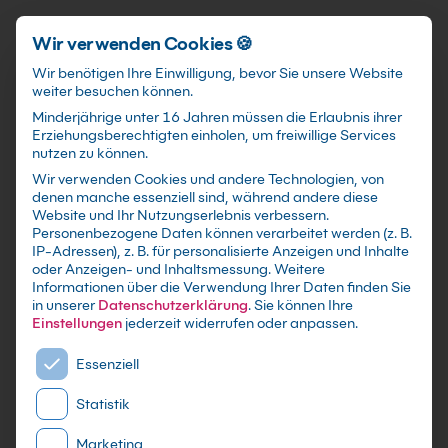
Schnellzugriff
Zum Hauptinhalt springen
Wir verwenden Cookies 🍪
Wir benötigen Ihre Einwilligung, bevor Sie unsere Website
weiter besuchen können.
Minderjährige unter 16 Jahren müssen die Erlaubnis ihrer
Erziehungsberechtigten einholen, um freiwillige Services
nutzen zu können.
Wir verwenden Cookies und andere Technologien, von
IT-Schulungen in
Nürnberg
denen manche essenziell sind, während andere diese
Website und Ihr Nutzungserlebnis verbessern.
Personenbezogene Daten können verarbeitet werden (z. B.
IP-Adressen), z. B. für personalisierte Anzeigen und Inhalte
oder Anzeigen- und Inhaltsmessung.
Weitere
Informationen über die Verwendung Ihrer Daten finden Sie
in unserer
Datenschutzerklärung
.
Sie können Ihre
Einstellungen
jederzeit widerrufen oder anpassen.
Es folgt eine Liste der Service-Gruppen, für die eine E
Essenziell
Statistik
Marketing