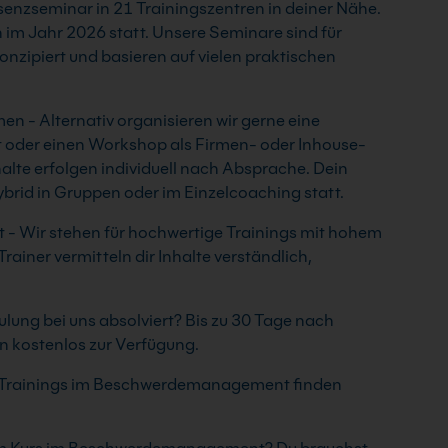
räsenzseminar in 21 Trainingszentren in deiner Nähe.
 im Jahr 2026 statt. Unsere Seminare sind für
onzipiert und basieren auf vielen praktischen
- Alternativ organisieren wir gerne eine
oder einen Workshop als Firmen- oder Inhouse-
halte erfolgen individuell nach Absprache. Dein
ybrid in Gruppen oder im Einzelcoaching statt.
 Wir stehen für hochwertige Trainings mit hohem
ainer vermitteln dir Inhalte verständlich,
lung bei uns absolviert? Bis zu 30 Tage nach
n kostenlos zur Verfügung.
en Trainings im Beschwerdemanagement finden