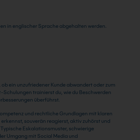
en in englischer Sprache abgehalten werden.
 ob ein unzufriedener Kunde abwandert oder zum
Schulungen trainierst du, wie du Beschwerden
erbesserungen überführst.
kompetenz und rechtliche Grundlagen mit klaren
erkennst, souverän reagierst, aktiv zuhörst und
t. Typische Eskalationsmuster, schwierige
der Umgang mit Social Media und