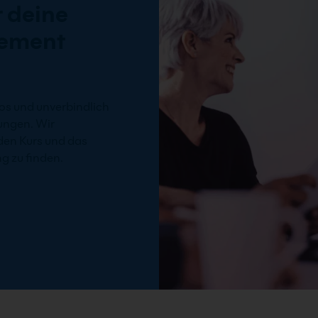
 deine
ement
os und unverbindlich
ungen. Wir
den Kurs und das
g zu finden.