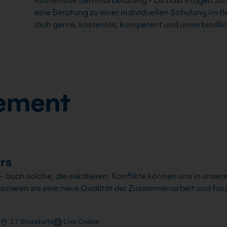
Kostenlose Seminarberatung - Du hast Fragen z
eine Beratung zu einer individuellen Schulung 
dich gerne, kostenlos, kompetent und unverbindli
ement
rs
- auch solche, die eskalieren. Konflikte können uns in unser
vozieren sie eine neue Qualität der Zusammenarbeit und fasz
17 Standorte
Live Online