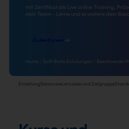
FAQ
mit Zertifikat als Live online Training,
dein Team - Lerne und erweitere dein B
Zu den Kursen
Home
Soft Skills Schulungen
Beschwerde-M
Pfad-Navigation
Einleitung
Seminare
Lernziele und Zielgruppe
Stand