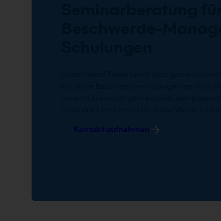
Seminarberatung für
Beschwerde-Manag
Schulungen
Unser Kebel Team berät dich gerne kostenl
für deine Beschwerde-Management Schul
unterstützen dich gerne dabei, den passen
optimale Lernformat für deine Weiterbildun
Kontakt aufnehmen