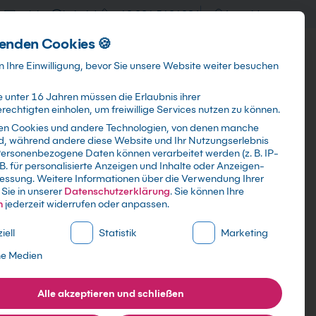
training@kebel.de
+49 231 5191986
Anmelden
enden Cookies 🍪
Info & Services
Kontakt
 Ihre Einwilligung, bevor Sie unsere Website weiter besuchen
 unter 16 Jahren müssen die Erlaubnis ihrer
echtigten einholen, um freiwillige Services nutzen zu können.
en Cookies und andere Technologien, von denen manche
ind, während andere diese Website und Ihr Nutzungserlebnis
Suchen
ersonenbezogene Daten können verarbeitet werden (z. B. IP-
 B. für personalisierte Anzeigen und Inhalte oder Anzeigen-
essung.
Weitere Informationen über die Verwendung Ihrer
Sie in unserer
Datenschutzerklärung
.
Sie können Ihre
n
jederzeit widerrufen oder anpassen.
ne Liste der Service-Gruppen, für die eine Einwilligung erte
iell
Statistik
Marketing
Schulungen
ne Medien
Alle akzeptieren und schließen