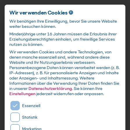
Schnellzugriff
Zum Hauptinhalt springen
Wir verwenden Cookies 🍪
Wir benötigen Ihre Einwilligung, bevor Sie unsere Website
weiter besuchen können.
Minderjährige unter 16 Jahren müssen die Erlaubnis ihrer
Erziehungsberechtigten einholen, um freiwillige Services
nutzen zu können.
Wir verwenden Cookies und andere Technologien, von
Corporate Governance
denen manche essenziell sind, während andere diese
Website und Ihr Nutzungserlebnis verbessern.
Kurs
Personenbezogene Daten können verarbeitet werden (z. B.
IP-Adressen), z. B. für personalisierte Anzeigen und Inhalte
oder Anzeigen- und Inhaltsmessung.
Weitere
mit Zertifikat - Kurse zu festen Terminen sowie
Informationen über die Verwendung Ihrer Daten finden Sie
individuelle Firmen -und Inhouse-Schulungen
in unserer
Datenschutzerklärung
.
Sie können Ihre
nach Maß - Live Online oder in Präsenz lernen -
Einstellungen
jederzeit widerrufen oder anpassen.
In kleinen Gruppen oder im gezielten
Es folgt eine Liste der Service-Gruppen, für die eine E
Essenziell
Einzelcoaching
Statistik
Marketing