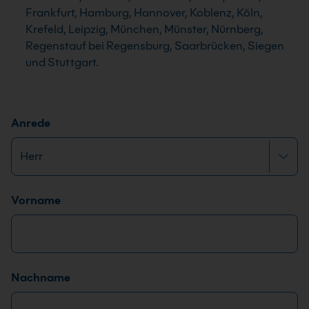
Frankfurt, Hamburg, Hannover, Koblenz, Köln,
Krefeld, Leipzig, München, Münster, Nürnberg,
Regenstauf bei Regensburg, Saarbrücken, Siegen
und Stuttgart.
*
Anrede
E
-
M
a
Name
*
Vorname
i
l
-
A
d
Nachname
r
e