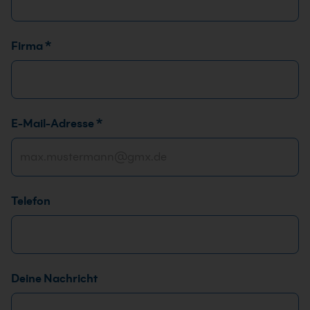
s
s
e
Firma
*
F
i
r
m
E-Mail-Adresse
*
a
Telefon
Deine Nachricht