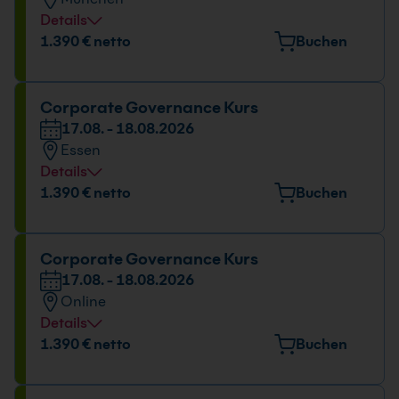
Details
Veranstaltungsort
1.390 € netto
Buchen
Elektrastr. 6a, 81925 München
Datum und Uhrzeit
Corporate Governance Kurs
17.08. - 18.08.2026
17.08. - 18.08.2026
Essen
09:00 - 16:00 Uhr
Details
Veranstaltungsort
1.390 € netto
Buchen
Huyssenallee 82-88, 45128 Essen
Datum und Uhrzeit
Corporate Governance Kurs
17.08. - 18.08.2026
17.08. - 18.08.2026
Online
09:00 - 16:00 Uhr
Details
Datum und Uhrzeit
1.390 € netto
Buchen
17.08. - 18.08.2026
09:00 - 16:00 Uhr