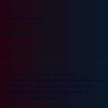
AGB
Cookie-Einstellungen
Social Media
21 Schulungszentren erwarten dich
Berlin
Bremen
Dortmund
Dresden
Düsseldorf
Erfurt
Essen
Frankfurt
Hamburg
Hannover
Koblenz
Köln
Krefeld
Leipzig
München
Münster
Nürnberg
Regensburg
Saarbrücken
Siegen
Stuttgart