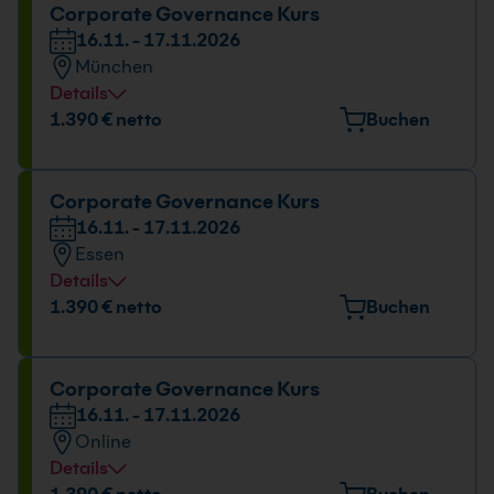
Corporate Governance Kurs
16.11. - 17.11.2026
München
Details
Veranstaltungsort
1.390 € netto
Buchen
Elektrastr. 6a, 81925 München
Datum und Uhrzeit
Corporate Governance Kurs
16.11. - 17.11.2026
16.11. - 17.11.2026
Essen
09:00 - 16:00 Uhr
Details
Veranstaltungsort
1.390 € netto
Buchen
Huyssenallee 82-88, 45128 Essen
Datum und Uhrzeit
Corporate Governance Kurs
16.11. - 17.11.2026
16.11. - 17.11.2026
Online
09:00 - 16:00 Uhr
Details