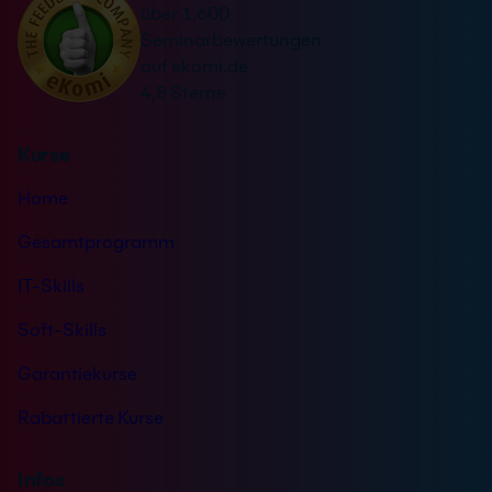
über 1.600
i
t
Seminarbewertungen
v
ä
auf ekomi.de
e
n
4,8 Sterne
:
d
n
Kurse
i
s
Home
*
Gesamtprogramm
IT-Skills
Soft-Skills
Garantiekurse
Rabattierte Kurse
Infos