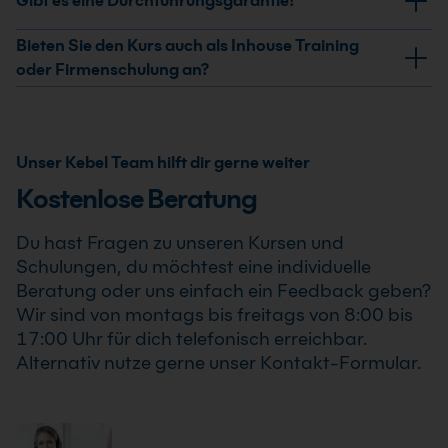
Gibt es eine Durchführungsgarantie?
Umsetzungsschritten für governance-orientierte
Governance Kurs erhältst Du ein Teilnahmezertifikat.
Team- und Organisationsentwicklung.
Dieses bestätigt Deine erweiterten Kenntnisse im
Ja, wir garantieren die Durchführung aller von uns
Bieten Sie den Kurs auch als Inhouse Training
professionellen Einsatz von Corporate Governance
bestätigten Termine. Der Corporate Governance Kurs
oder Firmenschulung an?
Kurs .
findet auch bereits ab einem Teilnehmer statt, sodass
Ja, wir bieten den Corporate Governance Kurs als
Du Deine Weiterbildung sicher und zuverlässig planen
Inhouse Training oder Firmenschulung an. Zusätzlich
kannst.
kann die Schulung auch als Online-Firmenschulung
Unser Kebel Team hilft dir gerne weiter
durchgeführt werden. Inhalte, Prozesse und
Kostenlose Beratung
Schwerpunkte passen wir individuell an die
Anforderungen Deines Unternehmens an.
Du hast Fragen zu unseren Kursen und
Schulungen, du möchtest eine individuelle
Beratung oder uns einfach ein Feedback geben?
Wir sind von montags bis freitags von 8:00 bis
17:00 Uhr für dich telefonisch erreichbar.
Alternativ nutze gerne unser Kontakt-Formular.