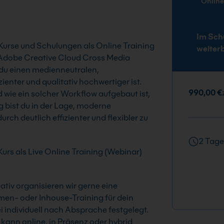
Onlin
Im Sch
Kurse und Schulungen als Online Training
weiter
m Adobe Creative Cloud Cross Media
 du einen medienneutralen,
ienter und qualitativ hochwertiger ist.
990,00 €
wie ein solcher Workflow aufgebaut ist,
g bist du in der Lage, moderne
ch deutlich effizienter und flexibler zu
2 Tage
urs als Live Online Training (Webinar)
tiv organisieren wir gerne eine
men- oder Inhouse-Training für dein
 individuell nach Absprache festgelegt.
ann online, in Präsenz oder hybrid