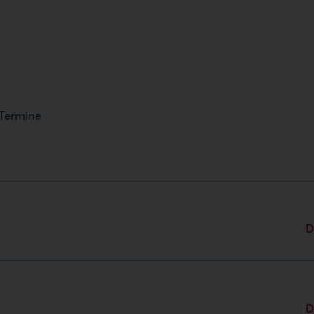
 Termine
D
und Uhrzeit
 18.08.2026
16:00 Uhr
D