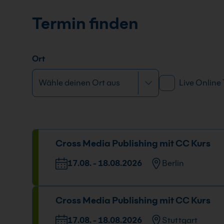
Termin finden
Ort
Live Online
Cross Media Publishing mit CC Kurs
17.08. - 18.08.2026
Berlin
Veranstaltungsort
Datum 
Cross Media Publishing mit CC Kurs
Stresemannstraße 78, 10963 Berlin
17.08. -
09:00 - 
17.08. - 18.08.2026
Stuttgart