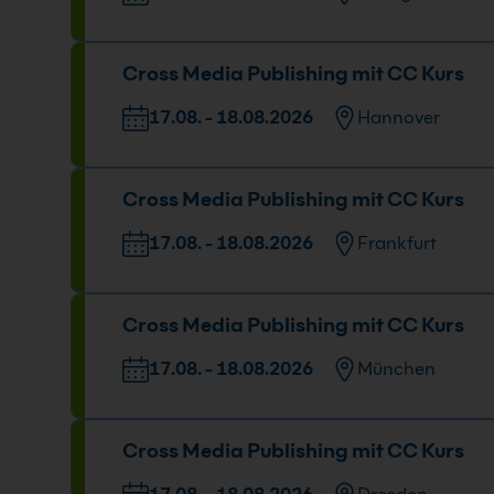
Veranstaltungsort
Datum u
Cross Media Publishing mit CC Kurs
Tübinger Straße 7, 70178 Stuttgart
17.08. -
09:00 - 
17.08. - 18.08.2026
Hannover
Veranstaltungsort
Datum un
Cross Media Publishing mit CC Kurs
Freundallee 13a, 30173 Hannover
17.08. - 1
09:00 - 16
17.08. - 18.08.2026
Frankfurt
Veranstaltungsort
Datum u
Cross Media Publishing mit CC Kurs
Berner Straße 51, 60437 Frankfurt
17.08. - 
09:00 - 1
17.08. - 18.08.2026
München
Veranstaltungsort
Datum und U
Cross Media Publishing mit CC Kurs
Elektrastr. 6a, 81925 München
17.08. - 18.0
09:00 - 16:00