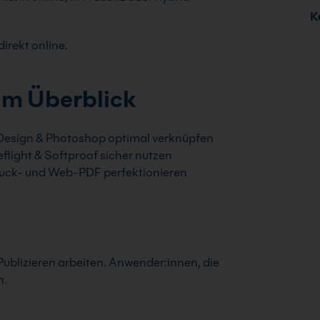
Ku
irekt online.
im Überblick
Design & Photoshop optimal verknüpfen
eflight & Softproof sicher nutzen
uck- und Web-PDF perfektionieren
ublizieren arbeiten. Anwender:innen, die
n.