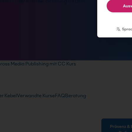
rmen- oder Inhouse-Schulung für dein
Ausw
Spra
ross Media Publishing mit CC Kurs
r Kebel
Verwandte Kurse
FAQ
Beratung
Präsenz & Live-