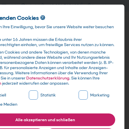
training@kebel.de
+49 231 5191986
Anmelden
enden Cookies 🍪
Info & Services
Kontakt
 Ihre Einwilligung, bevor Sie unsere Website weiter besuchen
 unter 16 Jahren müssen die Erlaubnis ihrer
echtigten einholen, um freiwillige Services nutzen zu können.
en Cookies und andere Technologien, von denen manche
ind, während andere diese Website und Ihr Nutzungserlebnis
Suchen
ersonenbezogene Daten können verarbeitet werden (z. B. IP-
 B. für personalisierte Anzeigen und Inhalte oder Anzeigen-
essung.
Weitere Informationen über die Verwendung Ihrer
Sie in unserer
Datenschutzerklärung
.
Sie können Ihre
n
jederzeit widerrufen oder anpassen.
ne Liste der Service-Gruppen, für die eine Einwilligung erte
iell
Statistik
Marketing
ne Medien
Alle akzeptieren und schließen