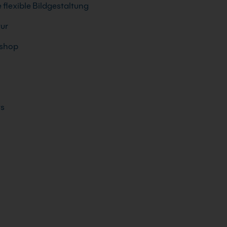
 flexible Bildgestaltung
tur
oshop
ts