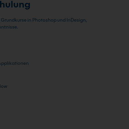
chulung
 Grundkurse in Photoshop und InDesign,
ntnisse.
pplikationen
flow