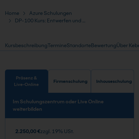
Pfad-Navigation
Home
Azure Schulungen
DP-100 Kurs: Entwerfen und …
Kursbeschreibung
Termine
Standorte
Bewertung
Über Keb
Präsenz &
Firmenschulung
Inhouseschulung
Live-Online
Im Schulungszentrum oder Live Online
weiterbilden
2.250,00 €
zzgl. 19% USt.