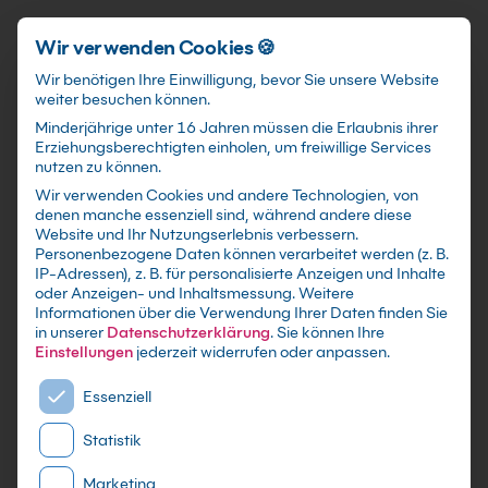
Schnellzugriff
Zum Hauptinhalt springen
Wir verwenden Cookies 🍪
Wir benötigen Ihre Einwilligung, bevor Sie unsere Website
weiter besuchen können.
Minderjährige unter 16 Jahren müssen die Erlaubnis ihrer
Erziehungsberechtigten einholen, um freiwillige Services
nutzen zu können.
Wir verwenden Cookies und andere Technologien, von
DP-100 Kurs: Entwerfen
denen manche essenziell sind, während andere diese
Website und Ihr Nutzungserlebnis verbessern.
und Implementieren einer
Personenbezogene Daten können verarbeitet werden (z. B.
IP-Adressen), z. B. für personalisierte Anzeigen und Inhalte
Data Scientist Lösung
oder Anzeigen- und Inhaltsmessung.
Weitere
unter Azure (DP-100T01-
Informationen über die Verwendung Ihrer Daten finden Sie
in unserer
Datenschutzerklärung
.
Sie können Ihre
A)
Einstellungen
jederzeit widerrufen oder anpassen.
Es folgt eine Liste der Service-Gruppen, für die eine E
Essenziell
mit Zertifikat - Kurse zu festen Terminen sowie
individuelle Firmen -und Inhouse-Schulungen
Statistik
nach Maß - Live Online oder in Präsenz lernen -
Marketing