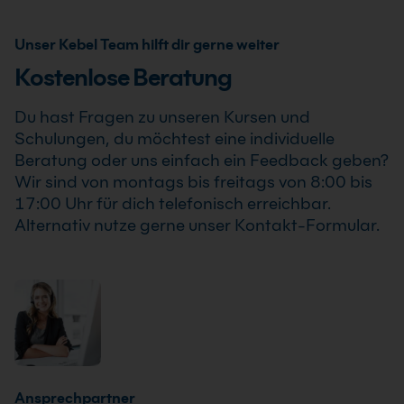
Azure (DP-100T01-A) findet auch bereits ab einem
Implementieren einer Data Scientist Lösung unter
Scientist Lösung unter Azure (DP-100T01-A) .
Teilnehmer statt, sodass Du Deine Weiterbildung sicher
Azure (DP-100T01-A) als Inhouse Training oder
Unser Kebel Team hilft dir gerne weiter
und zuverlässig planen kannst.
Firmenschulung an. Zusätzlich kann die Schulung auch
Kostenlose Beratung
als Online-Firmenschulung durchgeführt werden.
Inhalte, Prozesse und Schwerpunkte passen wir
Du hast Fragen zu unseren Kursen und
individuell an die Anforderungen Deines
Schulungen, du möchtest eine individuelle
Unternehmens an.
Beratung oder uns einfach ein Feedback geben?
Wir sind von montags bis freitags von 8:00 bis
17:00 Uhr für dich telefonisch erreichbar.
Alternativ nutze gerne unser Kontakt-Formular.
Ansprechpartner