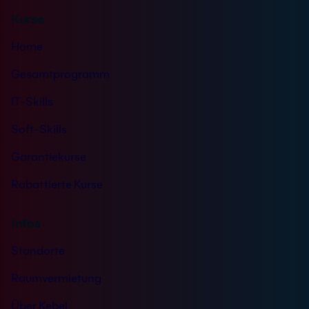
n
Kurse
i
s
Home
*
Gesamtprogramm
IT-Skills
Soft-Skills
Garantiekurse
Rabattierte Kurse
Infos
Standorte
Raumvermietung
Über Kebel