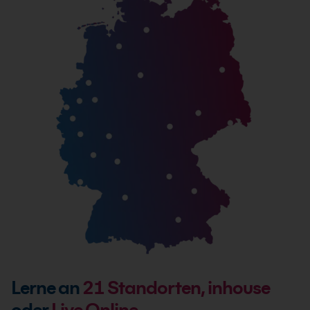
Lerne an
21
Standorten, inhouse
oder
Live Online