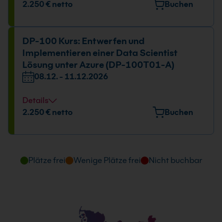
Datum und Uhrzeit
2.250 € netto
Buchen
08.12. - 11.12.2026
09:00 - 16:00 Uhr
DP-100 Kurs: Entwerfen und
Implementieren einer Data Scientist
Lösung unter Azure (DP-100T01-A)
08.12. - 11.12.2026
Details
Datum und Uhrzeit
2.250 € netto
Buchen
08.12. - 11.12.2026
09:00 - 16:00 Uhr
Plätze frei
Wenige Plätze frei
Nicht buchbar