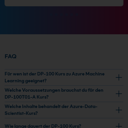
FAQ
Für wen ist der DP-100 Kurs zu Azure Machine
Learning geeignet?
Der Kurs richtet sich an Fachkräfte mit fundierten
Welche Voraussetzungen brauchst du für den
Kenntnissen in Python und Machine-Learning-
DP-100T01-A Kurs?
Frameworks wie Scikit-Learn, PyTorch oder
Du solltest sicher in Python programmieren und
Welche Inhalte behandelt der Azure-Data-
TensorFlow. Er passt, wenn du cloudbasierte KI-
grundlegende Machine-Learning-Konzepte sowie
Scientist-Kurs?
Lösungen mit Microsoft Azure entwickeln und
Frameworks wie Scikit-Learn, PyTorch oder
Du lernst den Umgang mit Azure Machine Learning-
produktiv einsetzen möchtest.
Wie lange dauert der DP-100 Kurs?
TensorFlow kennen. Azure-Vorkenntnisse sind