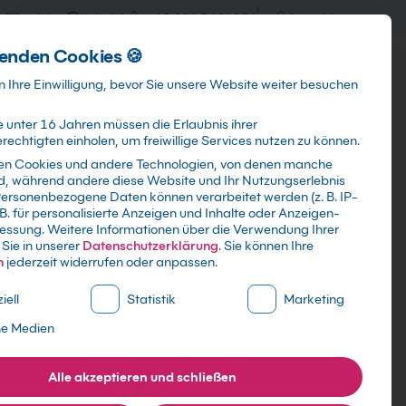
training@kebel.de
+49 231 5191986
Anmelden
enden Cookies 🍪
Info & Services
Kontakt
 Ihre Einwilligung, bevor Sie unsere Website weiter besuchen
 unter 16 Jahren müssen die Erlaubnis ihrer
echtigten einholen, um freiwillige Services nutzen zu können.
en Cookies und andere Technologien, von denen manche
ind, während andere diese Website und Ihr Nutzungserlebnis
Suchen
ersonenbezogene Daten können verarbeitet werden (z. B. IP-
 B. für personalisierte Anzeigen und Inhalte oder Anzeigen-
essung.
Weitere Informationen über die Verwendung Ihrer
Sie in unserer
Datenschutzerklärung
.
Sie können Ihre
n
jederzeit widerrufen oder anpassen.
ne Liste der Service-Gruppen, für die eine Einwilligung erte
iell
Statistik
Marketing
ne Medien
Alle akzeptieren und schließen