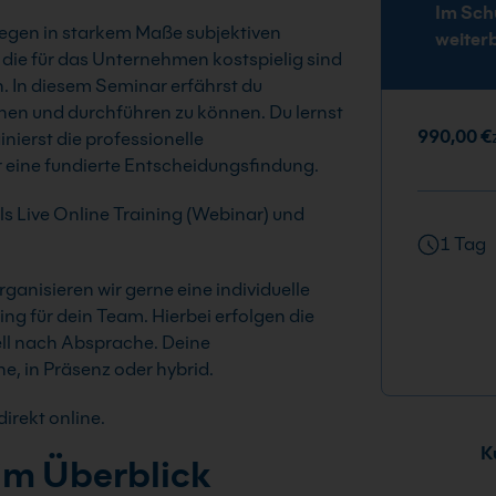
Im Sch
iegen in starkem Maße subjektiven
weiter
 die für das Unternehmen kostspielig sind
n. In diesem Seminar erfährst du
en und durchführen zu können. Du lernst
990,00 €
nierst die professionelle
ür eine fundierte Entscheidungsfindung.
als Live Online Training (Webinar) und
1 Tag
ganisieren wir gerne eine individuelle
ng für dein Team. Hierbei erfolgen die
uell nach Absprache. Deine
e, in Präsenz oder hybrid.
irekt online.
Ku
im Überblick