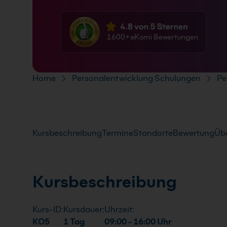
FAQ
Pfad-Navigation
Home
Personalentwicklung Schulungen
Pe
Kursbeschreibung
Termine
Standorte
Bewertung
Übe
Kursbeschreibung
Kurs-ID:
Kursdauer:
Uhrzeit:
KO5
1 Tag
09:00 - 16:00 Uhr