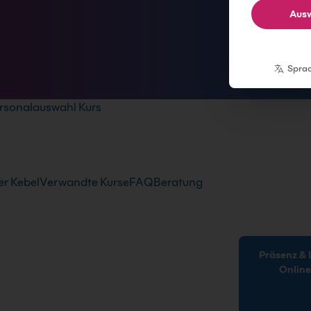
Ausw
Spra
rsonalauswahl Kurs
r Kebel
Verwandte Kurse
FAQ
Beratung
Präsenz & Live-
Onlin