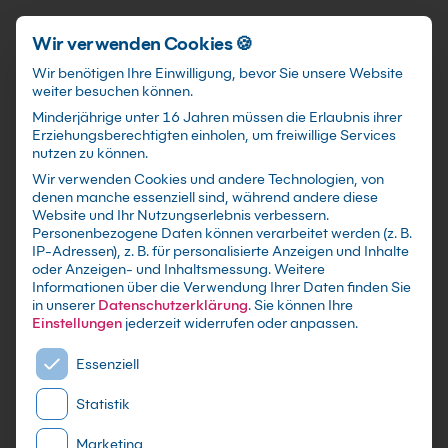
Schnellzugriff
Zum Hauptinhalt springen
Wir verwenden Cookies 🍪
Wir benötigen Ihre Einwilligung, bevor Sie unsere Website
weiter besuchen können.
Minderjährige unter 16 Jahren müssen die Erlaubnis ihrer
Erziehungsberechtigten einholen, um freiwillige Services
nutzen zu können.
Wir verwenden Cookies und andere Technologien, von
SAP® Customizing I:
denen manche essenziell sind, während andere diese
Website und Ihr Nutzungserlebnis verbessern.
Zahlungs- und Mahnlogik
Personenbezogene Daten können verarbeitet werden (z. B.
IP-Adressen), z. B. für personalisierte Anzeigen und Inhalte
Intensivkurs
oder Anzeigen- und Inhaltsmessung.
Weitere
Informationen über die Verwendung Ihrer Daten finden Sie
in unserer
Datenschutzerklärung
.
Sie können Ihre
Individuelle Firmen-und Inhouseschulungen
Einstellungen
jederzeit widerrufen oder anpassen.
nach Maß - Live Online oder in Präsenz lernen -
Es folgt eine Liste der Service-Gruppen, für die eine E
In kleinen Gruppen oder im gezielten
Essenziell
Einzelcoaching
Statistik
Marketing