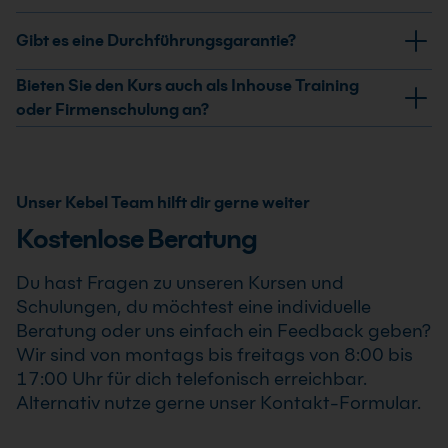
weder Notebook noch eigene Lizenzen mitzubringen.
Ja, nach erfolgreicher Teilnahme am SAP®
Gibt es eine Durchführungsgarantie?
Customizing I: Zahlungs- und Mahnlogik Intensivkurs
erhältst Du ein Teilnahmezertifikat. Dieses bestätigt
Ja, wir garantieren die Durchführung aller von uns
Bieten Sie den Kurs auch als Inhouse Training
Deine erweiterten Kenntnisse im professionellen
bestätigten Termine. Der SAP® Customizing I:
oder Firmenschulung an?
Einsatz von SAP® Customizing I: Zahlungs- und
Zahlungs- und Mahnlogik Intensivkurs findet auch
Ja, wir bieten den SAP® Customizing I: Zahlungs- und
Mahnlogik Intensivkurs .
bereits ab einem Teilnehmer statt, sodass Du Deine
Mahnlogik Intensivkurs als Inhouse Training oder
Weiterbildung sicher und zuverlässig planen kannst.
Firmenschulung an. Zusätzlich kann die Schulung auch
Unser Kebel Team hilft dir gerne weiter
als Online-Firmenschulung durchgeführt werden.
Kostenlose Beratung
Inhalte, Prozesse und Schwerpunkte passen wir
individuell an die Anforderungen Deines
Du hast Fragen zu unseren Kursen und
Unternehmens an.
Schulungen, du möchtest eine individuelle
Beratung oder uns einfach ein Feedback geben?
Wir sind von montags bis freitags von 8:00 bis
17:00 Uhr für dich telefonisch erreichbar.
Alternativ nutze gerne unser Kontakt-Formular.