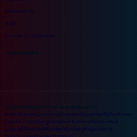
Datenschutz
AGB
Cookie-Einstellungen
Social Media
21 Schulungszentren erwarten dich
Berlin
Bremen
Dortmund
Dresden
Düsseldorf
Erfurt
Essen
Frankfurt
Hamburg
Hannover
Koblenz
Köln
Krefeld
Leipzig
München
Münster
Nürnberg
Regensburg
Saarbrücken
Siegen
Stuttgart