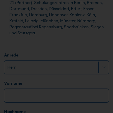
21 (Partner)-Schulungszentren in Berlin, Bremen,
Dortmund, Dresden, Düsseldorf, Erfurt, Essen,
Frankfurt, Hamburg, Hannover, Koblenz, Köln,
Krefeld, Leipzig, München, Münster, Nürnberg,
Regenstauf bei Regensburg, Saarbrücken, Siegen
und Stuttgart.
Anrede
Name
*
D
Vorname
e
i
n
e
Nachname