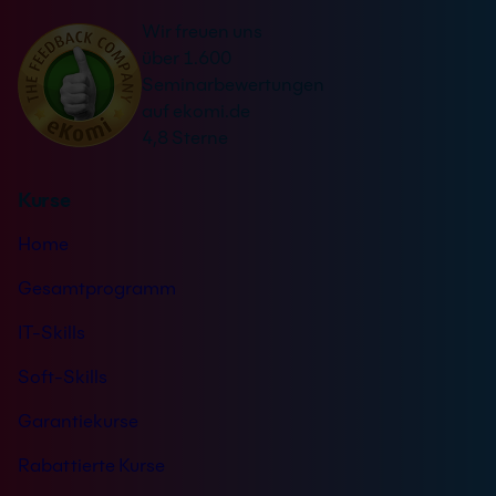
a
r
Wir freuen uns
t
s
über 1.600
i
t
Seminarbewertungen
v
ä
auf ekomi.de
e
n
4,8 Sterne
:
d
n
Kurse
i
s
Home
*
Gesamtprogramm
IT-Skills
Soft-Skills
Garantiekurse
Rabattierte Kurse