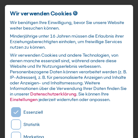
Schnellzugriff
Zum Hauptinhalt springen
Wir verwenden Cookies 🍪
Wir benötigen Ihre Einwilligung, bevor Sie unsere Website
weiter besuchen können.
Minderjährige unter 16 Jahren müssen die Erlaubnis ihrer
Erziehungsberechtigten einholen, um freiwillige Services
nutzen zu können.
Wir verwenden Cookies und andere Technologien, von
SAP® FI Grundlagen
denen manche essenziell sind, während andere diese
Website und Ihr Nutzungserlebnis verbessern.
Customizing Kompaktkurs
Personenbezogene Daten können verarbeitet werden (z. B.
IP-Adressen), z. B. für personalisierte Anzeigen und Inhalte
oder Anzeigen- und Inhaltsmessung.
Weitere
Individuelle Firmen-und Inhouseschulungen
Informationen über die Verwendung Ihrer Daten finden Sie
nach Maß - Live Online oder in Präsenz lernen -
in unserer
Datenschutzerklärung
.
Sie können Ihre
In kleinen Gruppen oder im gezielten
Einstellungen
jederzeit widerrufen oder anpassen.
Einzelcoaching
Es folgt eine Liste der Service-Gruppen, für die eine E
Essenziell
Statistik
Marketing