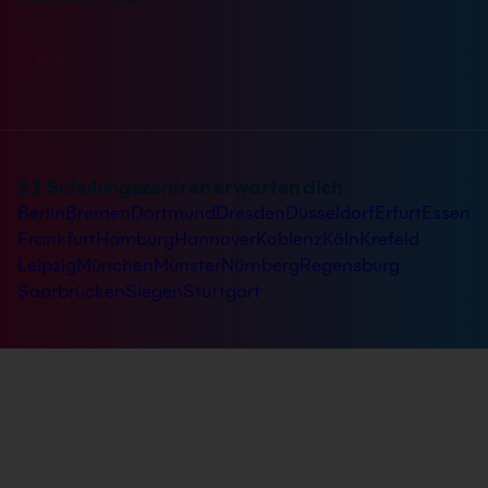
21 Schulungszentren erwarten dich
Berlin
Bremen
Dortmund
Dresden
Düsseldorf
Erfurt
Essen
Frankfurt
Hamburg
Hannover
Koblenz
Köln
Krefeld
Leipzig
München
Münster
Nürnberg
Regensburg
Saarbrücken
Siegen
Stuttgart