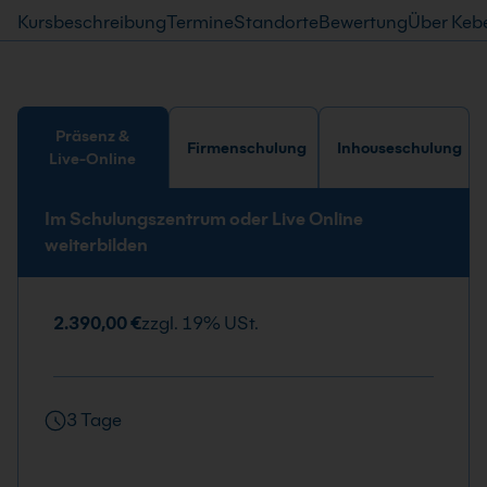
Kursbeschreibung
Termine
Standorte
Bewertung
Über Keb
Präsenz &
Firmenschulung
Inhouseschulung
Live-Online
Im Schulungszentrum oder Live Online
weiterbilden
2.390,00 €
zzgl. 19% USt.
3 Tage