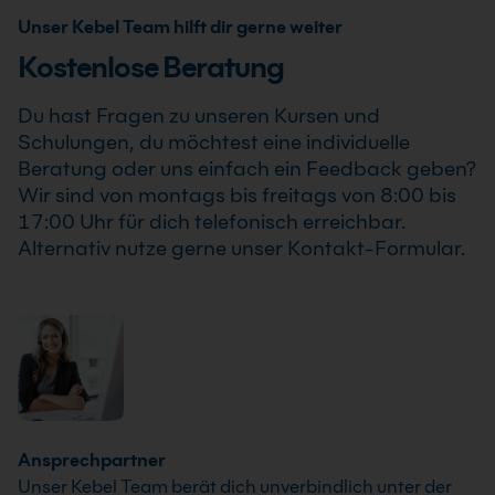
sicher und zuverlässig planen kannst.
Firmenschulung an. Zusätzlich kann die Schulung auch
Unser Kebel Team hilft dir gerne weiter
als Online-Firmenschulung durchgeführt werden.
Kostenlose Beratung
Inhalte, Prozesse und Schwerpunkte passen wir
individuell an die Anforderungen Deines
Du hast Fragen zu unseren Kursen und
Unternehmens an.
Schulungen, du möchtest eine individuelle
Beratung oder uns einfach ein Feedback geben?
Wir sind von montags bis freitags von 8:00 bis
17:00 Uhr für dich telefonisch erreichbar.
Alternativ nutze gerne unser Kontakt-Formular.
Ansprechpartner
Unser Kebel Team berät dich unverbindlich unter der