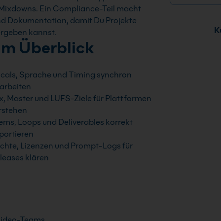
e Mixdowns. Ein Compliance-Teil macht
nd Dokumentation, damit Du Projekte
Ku
ergeben kannst.
im Überblick
cals, Sprache und Timing synchron
arbeiten
x, Master und LUFS-Ziele für Plattformen
rstehen
ems, Loops und Deliverables korrekt
portieren
chte, Lizenzen und Prompt-Logs für
leases klären
 Video-Teams