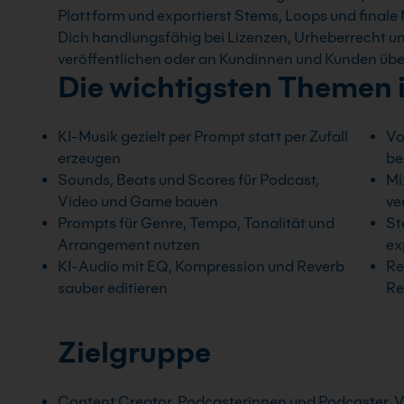
Plattform und exportierst Stems, Loops und final
Dich handlungsfähig bei Lizenzen, Urheberrecht u
veröffentlichen oder an Kundinnen und Kunden üb
Die wichtigsten Themen 
KI-Musik gezielt per Prompt statt per Zufall
Vo
erzeugen
be
Sounds, Beats und Scores für Podcast,
Mi
Video und Game bauen
ve
Prompts für Genre, Tempo, Tonalität und
St
Arrangement nutzen
ex
KI-Audio mit EQ, Kompression und Reverb
Re
sauber editieren
Re
Zielgruppe
Content Creator, Podcasterinnen und Podcaster,