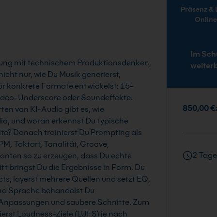
Präsenz & Live-
Onlin
Im Sch
tung mit technischem Produktionsdenken,
weiter
icht nur, wie Du Musik generierst,
für konkrete Formate entwickelst: 15-
deo-Underscore oder Soundeffekte.
850,00 €
en von KI-Audio gibt es, wie
io, und woran erkennst Du typische
ite? Danach trainierst Du Prompting als
M, Taktart, Tonalität, Groove,
2 Tage
rianten so zu erzeugen, dass Du echte
t bringst Du die Ergebnisse in Form. Du
cts, layerst mehrere Quellen und setzt EQ,
und Sprache behandelst Du
-Anpassungen und saubere Schnitte. Zum
ierst Loudness-Ziele (LUFS) je nach