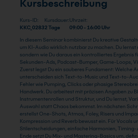
Kursbeschreibung
Kurs-ID:
Kursdauer:
Uhrzeit:
KKC_0283
2 Tage
09:00 - 16:00 Uhr
In diesem Seminar kombinierst Du kreative Gestal
um KI-Audio wirklich nutzbar zu machen. Du lernst n
sondern wie Du daraus ein kontrolliertes Ergebnis 
Sekunden-Ads, Podcast-Bumper, Game-Loops, Vi
Zuerst legst Du ein sauberes Fundament: Welche Art
unterscheiden sich Text-to-Music und Text-to-Aud
Fehler wie Pumping, Clicks oder phasige Stereobre
Handwerk. Du arbeitest mit präzisen Angaben zu BP
Instrumentenrollen und Struktur, und Du lernst, Va
Auswahl statt Chaos bekommst. Im nächsten Schrit
erstellst One-Shots, Atmos, Foley, Risers und Impa
Kompression und Reverb bewusst ein. Für Vocals 
Stilentscheidungen, einfache Harmonien, Timing
Ende setzt Du Mix- und Mastering-Basics um, defin