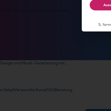
Ausw
, Edit-Workflows und rechtssicheren
Spra
Design und Musik-Generierung mit …
r Kebel
Verwandte Kurse
FAQ
Beratung