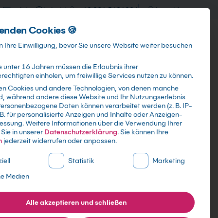
training@kebel.de
+49 231 5191986
Anmelden
enden Cookies 🍪
Info & Services
Kontakt
 Ihre Einwilligung, bevor Sie unsere Website weiter besuchen
 unter 16 Jahren müssen die Erlaubnis ihrer
echtigten einholen, um freiwillige Services nutzen zu können.
en Cookies und andere Technologien, von denen manche
ind, während andere diese Website und Ihr Nutzungserlebnis
Suchen
ersonenbezogene Daten können verarbeitet werden (z. B. IP-
 B. für personalisierte Anzeigen und Inhalte oder Anzeigen-
essung.
Weitere Informationen über die Verwendung Ihrer
Sie in unserer
Datenschutzerklärung
.
Sie können Ihre
n
jederzeit widerrufen oder anpassen.
ne Liste der Service-Gruppen, für die eine Einwilligung erte
iell
Statistik
Marketing
ne Medien
Alle akzeptieren und schließen