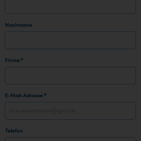
Nachname
Firma
*
E
E-Mail-Adresse
*
-
M
a
i
Telefon
l
-