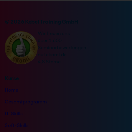
i
e
n
r
v
n
© 2026 Kebel Training GmbH
e
a
r
Wir freuen uns
t
s
über 1.600
i
t
Seminarbewertungen
v
ä
auf ekomi.de
e
n
4,8 Sterne
:
d
n
Kurse
i
s
Home
*
Gesamtprogramm
IT-Skills
Soft-Skills