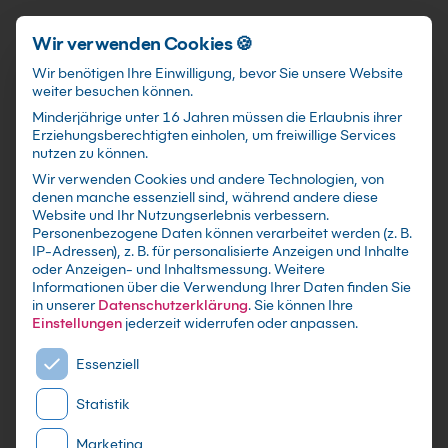
Schnellzugriff
Zum Hauptinhalt springen
Wir verwenden Cookies 🍪
Wir benötigen Ihre Einwilligung, bevor Sie unsere Website
weiter besuchen können.
Minderjährige unter 16 Jahren müssen die Erlaubnis ihrer
Erziehungsberechtigten einholen, um freiwillige Services
nutzen zu können.
Wir verwenden Cookies und andere Technologien, von
YouTube Kurs für
denen manche essenziell sind, während andere diese
Website und Ihr Nutzungserlebnis verbessern.
Unternehmen
Personenbezogene Daten können verarbeitet werden (z. B.
IP-Adressen), z. B. für personalisierte Anzeigen und Inhalte
oder Anzeigen- und Inhaltsmessung.
Weitere
mit Zertifikat - Kurse zu festen Terminen sowie
Informationen über die Verwendung Ihrer Daten finden Sie
individuelle Firmen -und Inhouse-Schulungen
in unserer
Datenschutzerklärung
.
Sie können Ihre
nach Maß - Live Online oder in Präsenz lernen -
Einstellungen
jederzeit widerrufen oder anpassen.
In kleinen Gruppen oder im gezielten
Es folgt eine Liste der Service-Gruppen, für die eine E
Essenziell
Einzelcoaching
Statistik
Marketing