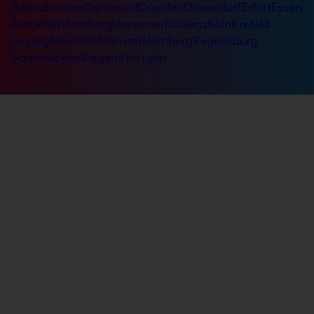
Berlin
Bremen
Dortmund
Dresden
Düsseldorf
Erfurt
Essen
Frankfurt
Hamburg
Hannover
Koblenz
Köln
Krefeld
Leipzig
München
Münster
Nürnberg
Regensburg
Saarbrücken
Siegen
Stuttgart