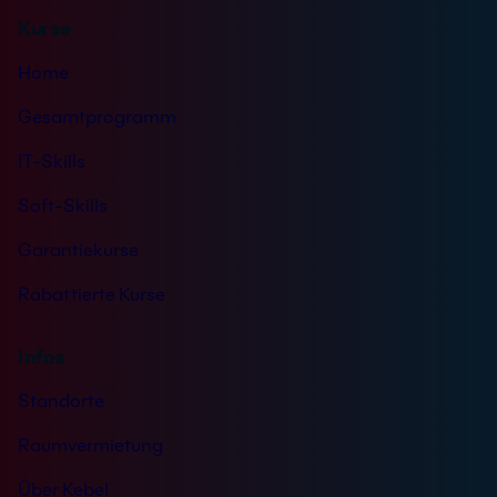
Apache umzugehen. Du kannst mit Linux und
Kurse
Apache effiziente und sichere Web-Präsenzen
aufbauen und sichere Zugriffe über HTTPS und
Home
SSL erlauben.
Gesamtprogramm
3 Tage
IT-Skills
Nächster Termin: 31.08.2026
21 Standorte
Live Online
Soft-Skills
Info & Termine
Garantiekurse
Rabattierte Kurse
Infos
Standorte
Raumvermietung
Über Kebel