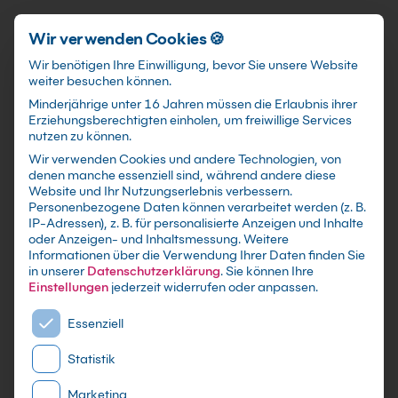
Förderungen
training@kebel.de
+49 231 5191986
Anmelden
Zum Hauptinhalt springen
Wir verwenden Cookies 🍪
Wir benötigen Ihre Einwilligung, bevor Sie unsere Website
weiter besuchen können.
Suchfeld
Minderjährige unter 16 Jahren müssen die Erlaubnis ihrer
Erziehungsberechtigten einholen, um freiwillige Services
nutzen zu können.
Wir verwenden Cookies und andere Technologien, von
Linux Schulungen
in
denen manche essenziell sind, während andere diese
Suchen
Website und Ihr Nutzungserlebnis verbessern.
Bremen
Personenbezogene Daten können verarbeitet werden (z. B.
IP-Adressen), z. B. für personalisierte Anzeigen und Inhalte
oder Anzeigen- und Inhaltsmessung.
Weitere
Informationen über die Verwendung Ihrer Daten finden Sie
in unserer
Datenschutzerklärung
.
Sie können Ihre
Einstellungen
jederzeit widerrufen oder anpassen.
Es folgt eine Liste der Service-Gruppen, für die eine E
Essenziell
Statistik
Marketing