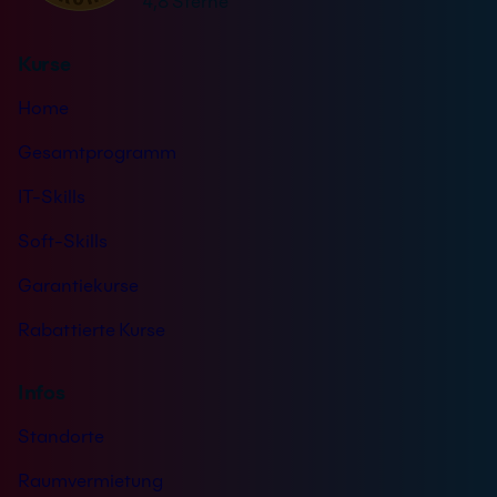
4,8 Sterne
Apache umzugehen. Du kannst mit Linux und
Apache effiziente und sichere Web-Präsenzen
Kurse
aufbauen und sichere Zugriffe über HTTPS und
SSL erlauben.
Home
3 Tage
Gesamtprogramm
Nächster Termin: 31.08.2026
21 Standorte
IT-Skills
Live Online
Soft-Skills
Info & Termine
Garantiekurse
Rabattierte Kurse
Infos
Standorte
Raumvermietung