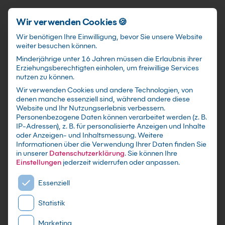
Förderungen
training@kebel.de
+49 231 5191986
Anmelden
Zum Hauptinhalt springen
Wir verwenden Cookies 🍪
Wir benötigen Ihre Einwilligung, bevor Sie unsere Website
weiter besuchen können.
Suchfeld
Minderjährige unter 16 Jahren müssen die Erlaubnis ihrer
Erziehungsberechtigten einholen, um freiwillige Services
nutzen zu können.
Wir verwenden Cookies und andere Technologien, von
Linux Schulungen
in
denen manche essenziell sind, während andere diese
Suchen
Website und Ihr Nutzungserlebnis verbessern.
Dresden
Personenbezogene Daten können verarbeitet werden (z. B.
IP-Adressen), z. B. für personalisierte Anzeigen und Inhalte
oder Anzeigen- und Inhaltsmessung.
Weitere
Informationen über die Verwendung Ihrer Daten finden Sie
in unserer
Datenschutzerklärung
.
Sie können Ihre
Einstellungen
jederzeit widerrufen oder anpassen.
Es folgt eine Liste der Service-Gruppen, für die eine E
Essenziell
Statistik
Marketing