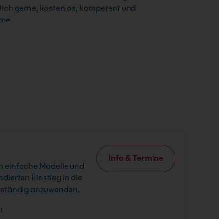
Dich gerne, kostenlos, kompetent und
hme.
Info & Termine
um einfache Modelle und
dierten Einstieg in die
enständig anzuwenden.
t