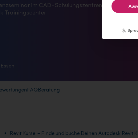
 Präsenzseminar im CAD-Schulungszentren Essen sowi
Ausw
sk Trainingscenter
Spra
 Essen
ewertungen
FAQ
Beratung
Revit Kurse – Finde und buche Deinen Autodesk Revit Kur