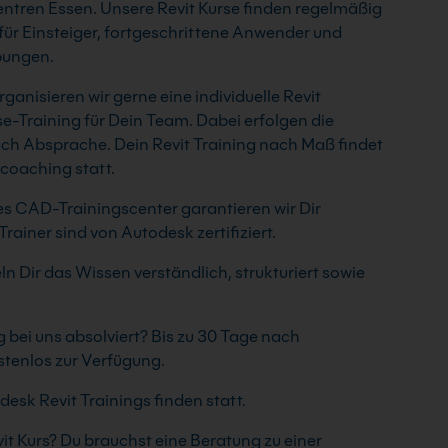
ntren Essen. Unsere Revit Kurse finden regelmäßig
 für Einsteiger, fortgeschrittene Anwender und
Übungen.
ganisieren wir gerne eine individuelle Revit
-Training für Dein Team. Dabei erfolgen die
 nach Absprache. Dein Revit Training nach Maß findet
lcoaching statt.
rtes CAD-Trainingscenter garantieren wir Dir
ainer sind von Autodesk zertifiziert.
ln Dir das Wissen verständlich, strukturiert sowie
bei uns absolviert? Bis zu 30 Tage nach
stenlos zur Verfügung.
esk Revit Trainings finden statt.
t Kurs? Du brauchst eine Beratung zu einer