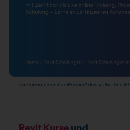
mit Zertifikat als Live online Training,
FAQ
Schulung – Lerne im zertifizierten Autode
Home
Revit Schulungen
Revit Schulungen in
Pfad-Navigation
Lernformate
Seminare
Partner
Adresse
Über Kebel
B
Revit Kurse
und