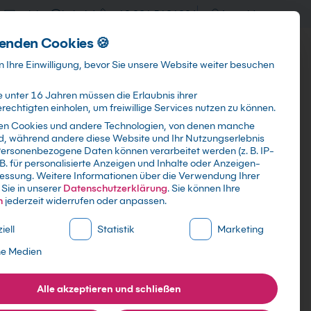
training@kebel.de
+49 231 5191986
Anmelden
enden Cookies 🍪
Info & Services
Kontakt
 Ihre Einwilligung, bevor Sie unsere Website weiter besuchen
 unter 16 Jahren müssen die Erlaubnis ihrer
echtigten einholen, um freiwillige Services nutzen zu können.
en Cookies und andere Technologien, von denen manche
ind, während andere diese Website und Ihr Nutzungserlebnis
Suchen
ersonenbezogene Daten können verarbeitet werden (z. B. IP-
 B. für personalisierte Anzeigen und Inhalte oder Anzeigen-
essung.
Weitere Informationen über die Verwendung Ihrer
Sie in unserer
Datenschutzerklärung
.
Sie können Ihre
n
jederzeit widerrufen oder anpassen.
ne Liste der Service-Gruppen, für die eine Einwilligung erte
iell
Statistik
Marketing
ne Medien
Alle akzeptieren und schließen