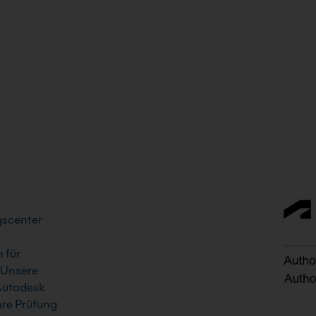
ngscenter
 für
 Unsere
 Autodesk
Ihre Prüfung