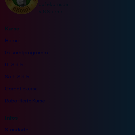
auf ekomi.de
4,8 Sterne
Kurse
Home
Gesamtprogramm
IT-Skills
Soft-Skills
Garantiekurse
Rabattierte Kurse
Infos
Standorte