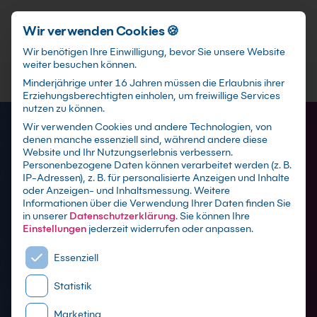
Förderungen
training@kebel.de
+49 231 5191986
Anmelden
Zum Hauptinhalt springen
Wir verwenden Cookies 🍪
Wir benötigen Ihre Einwilligung, bevor Sie unsere Website
weiter besuchen können.
Suchfeld
Minderjährige unter 16 Jahren müssen die Erlaubnis ihrer
Erziehungsberechtigten einholen, um freiwillige Services
nutzen zu können.
Wir verwenden Cookies und andere Technologien, von
denen manche essenziell sind, während andere diese
Suchen
Website und Ihr Nutzungserlebnis verbessern.
Personenbezogene Daten können verarbeitet werden (z. B.
IP-Adressen), z. B. für personalisierte Anzeigen und Inhalte
oder Anzeigen- und Inhaltsmessung.
Weitere
Informationen über die Verwendung Ihrer Daten finden Sie
in unserer
Datenschutzerklärung
.
Sie können Ihre
Einstellungen
jederzeit widerrufen oder anpassen.
Es folgt eine Liste der Service-Gruppen, für die eine E
Essenziell
Statistik
Marketing