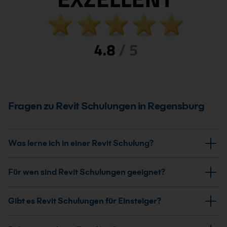
Fragen zu Revit Schulungen in Regensburg
Was lerne ich in einer Revit Schulung?
In einer Revit Schulung lernst du, wie du 3D-
Für wen sind Revit Schulungen geeignet?
Gebäudemodelle erstellst und mit der BIM-Software
arbeitest. Dazu gehören Modellierung, Pläne,
Revit Schulungen sind ideal für Architekten,
Gibt es Revit Schulungen für Einsteiger?
Ansichten sowie die strukturierte Projektarbeit.
Bauingenieure, Planer, technische Zeichner sowie
Einsteiger im BIM-Bereich.
Ja, es gibt Grundlagenkurse, die dich Schritt für Schritt