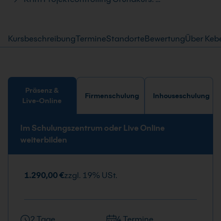
Kursbeschreibung
Termine
Standorte
Bewertung
Über Keb
Präsenz &
Firmenschulung
Inhouseschulung
Live-Online
Im Schulungszentrum oder Live Online
weiterbilden
1.290,00 €
zzgl. 19% USt.
2 Tage
4 Termine