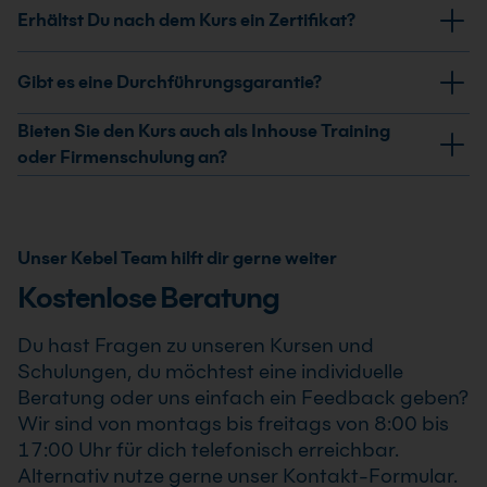
Du nimmst konkrete Ansätze für KI-gestütztes
Erhältst Du nach dem Kurs ein Zertifikat?
und Budget-Forecasts für laufende Projekte.
Reporting, Dashboarding, Forecasting und
Risikobewertung mit. Außerdem erhältst du Feedback
Ja, nach erfolgreicher Teilnahme am KI im
Gibt es eine Durchführungsgarantie?
zu deinen Ergebnissen und leitest nächste Schritte für
Projektcontrolling Grundkurs: Praktischer Einsatz
die Umsetzung ab.
erhältst Du ein Teilnahmezertifikat. Dieses bestätigt
Ja, wir garantieren die Durchführung aller von uns
Bieten Sie den Kurs auch als Inhouse Training
Deine erweiterten Kenntnisse im professionellen
bestätigten Termine. Der KI im Projektcontrolling
oder Firmenschulung an?
Einsatz von KI im Projektcontrolling Grundkurs:
Grundkurs: Praktischer Einsatz findet auch bereits ab
Ja, wir bieten den KI im Projektcontrolling Grundkurs:
Praktischer Einsatz .
einem Teilnehmer statt, sodass Du Deine Weiterbildung
Praktischer Einsatz als Inhouse Training oder
sicher und zuverlässig planen kannst.
Firmenschulung an. Zusätzlich kann die Schulung auch
Unser Kebel Team hilft dir gerne weiter
als Online-Firmenschulung durchgeführt werden.
Kostenlose Beratung
Inhalte, Prozesse und Schwerpunkte passen wir
individuell an die Anforderungen Deines
Du hast Fragen zu unseren Kursen und
Unternehmens an.
Schulungen, du möchtest eine individuelle
Beratung oder uns einfach ein Feedback geben?
Wir sind von montags bis freitags von 8:00 bis
17:00 Uhr für dich telefonisch erreichbar.
Alternativ nutze gerne unser Kontakt-Formular.