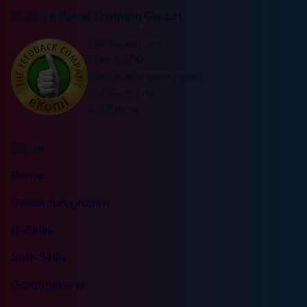
v
n
© 2026 Kebel Training GmbH
e
a
r
Wir freuen uns
t
s
über 1.600
i
t
Seminarbewertungen
v
ä
auf ekomi.de
e
n
4,8 Sterne
:
d
n
Kurse
i
s
Home
*
Gesamtprogramm
IT-Skills
Soft-Skills
Garantiekurse