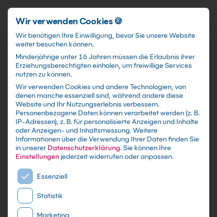
Schnellzugriff
Zum Hauptinhalt springen
Wir verwenden Cookies 🍪
Wir benötigen Ihre Einwilligung, bevor Sie unsere Website
weiter besuchen können.
Minderjährige unter 16 Jahren müssen die Erlaubnis ihrer
Erziehungsberechtigten einholen, um freiwillige Services
nutzen zu können.
Wir verwenden Cookies und andere Technologien, von
KI im Projektcontrolling
denen manche essenziell sind, während andere diese
Website und Ihr Nutzungserlebnis verbessern.
Grundkurs: Praktischer
Personenbezogene Daten können verarbeitet werden (z. B.
IP-Adressen), z. B. für personalisierte Anzeigen und Inhalte
Einsatz
oder Anzeigen- und Inhaltsmessung.
Weitere
Informationen über die Verwendung Ihrer Daten finden Sie
in unserer
Datenschutzerklärung
.
Sie können Ihre
mit Zertifikat - Kurse zu festen Terminen sowie
Einstellungen
jederzeit widerrufen oder anpassen.
individuelle Firmen -und Inhouse-Schulungen
Es folgt eine Liste der Service-Gruppen, für die eine E
nach Maß - Live Online oder in Präsenz lernen -
Essenziell
In kleinen Gruppen oder im gezielten
Statistik
Einzelcoaching
Marketing