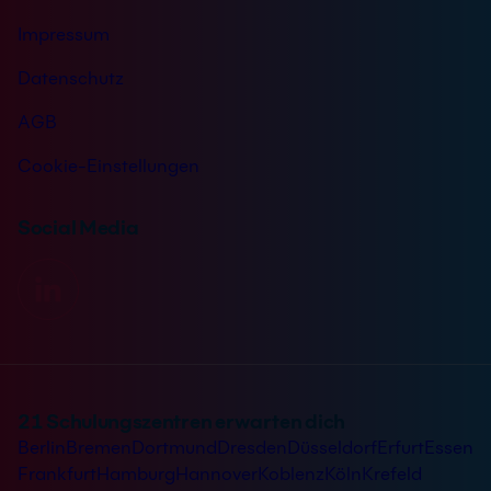
Impressum
Datenschutz
AGB
Cookie-Einstellungen
Social Media
21 Schulungszentren erwarten dich
Berlin
Bremen
Dortmund
Dresden
Düsseldorf
Erfurt
Essen
Frankfurt
Hamburg
Hannover
Koblenz
Köln
Krefeld