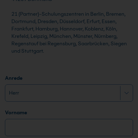
21 (Partner)-Schulungszentren in Berlin, Bremen,
Dortmund, Dresden, Düsseldorf, Erfurt, Essen,
Frankfurt, Hamburg, Hannover, Koblenz, Köln,
Krefeld, Leipzig, München, Münster, Nürnberg,
Regenstauf bei Regensburg, Saarbrücken, Siegen
und Stuttgart.
E
Anrede
-
M
a
i
Name
*
Vorname
l
-
A
d