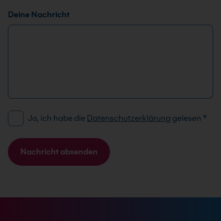
Deine Nachricht
D
Ja, ich habe die
Datenschutzerklärung
gelesen
*
S
G
V
Nachricht absenden
O
A
-
l
E
t
i
e
n
r