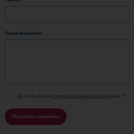
*
Deine Nachricht
*
T
e
l
e
f
o
n
D
Ja, ich habe die
Datenschutzerklärung
gelesen
*
D
S
S
G
G
V
Nachricht absenden
V
O
O
A
-
-