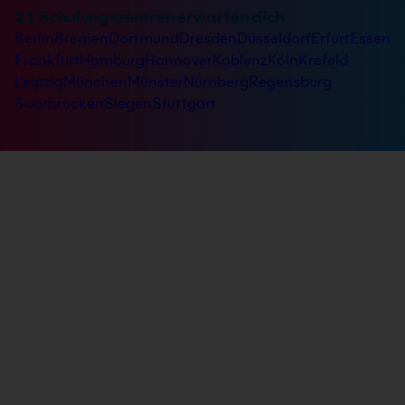
21 Schulungszentren erwarten dich
Berlin
Bremen
Dortmund
Dresden
Düsseldorf
Erfurt
Essen
Frankfurt
Hamburg
Hannover
Koblenz
Köln
Krefeld
Leipzig
München
Münster
Nürnberg
Regensburg
Saarbrücken
Siegen
Stuttgart