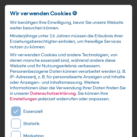
Schnellzugriff
Zum Hauptinhalt springen
Wir verwenden Cookies 🍪
Wir benötigen Ihre Einwilligung, bevor Sie unsere Website
weiter besuchen können.
Minderjährige unter 16 Jahren müssen die Erlaubnis ihrer
Erziehungsberechtigten einholen, um freiwillige Services
nutzen zu können.
Wir verwenden Cookies und andere Technologien, von
KI-Tools Kurs: Mehr
denen manche essenziell sind, während andere diese
Website und Ihr Nutzungserlebnis verbessern.
effizienz im Arbeitsalltag
Personenbezogene Daten können verarbeitet werden (z. B.
IP-Adressen), z. B. für personalisierte Anzeigen und Inhalte
oder Anzeigen- und Inhaltsmessung.
Weitere
Copilot & Gemini effektiv in der täglichen Arbeit
Informationen über die Verwendung Ihrer Daten finden Sie
nutzen und integrieren für Einsteiger
in unserer
Datenschutzerklärung
.
Sie können Ihre
Einstellungen
jederzeit widerrufen oder anpassen.
Es folgt eine Liste der Service-Gruppen, für die eine E
Essenziell
Statistik
Marketing