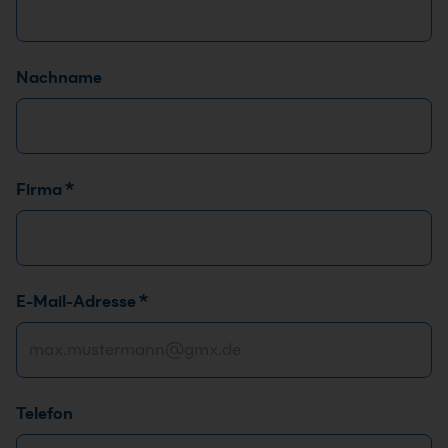
Nachname
Firma
*
*
E-Mail-Adresse
*
N
a
c
h
Telefon
r
i