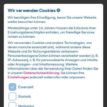
Schnellzugriff
Zum Hauptinhalt springen
Wir verwenden Cookies 🍪
Wir benötigen Ihre Einwilligung, bevor Sie unsere Website
weiter besuchen können.
Minderjährige unter 16 Jahren müssen die Erlaubnis ihrer
Erziehungsberechtigten einholen, um freiwillige Services
nutzen zu können.
Wir verwenden Cookies und andere Technologien, von
KI-Szenarioplanung
denen manche essenziell sind, während andere diese
Website und Ihr Nutzungserlebnis verbessern.
2028/2032 Kurs:
Personenbezogene Daten können verarbeitet werden (z. B.
IP-Adressen), z. B. für personalisierte Anzeigen und Inhalte
Entscheide jetzt
oder Anzeigen- und Inhaltsmessung.
Weitere
Informationen über die Verwendung Ihrer Daten finden Sie
in unserer
Datenschutzerklärung
.
Sie können Ihre
Baue belastbare Zukunftsbilder für
Einstellungen
jederzeit widerrufen oder anpassen.
Organisation, Jobs und Geschäftsmodell und
Es folgt eine Liste der Service-Gruppen, für die eine E
übersetze sie in eine umsetzbare Strategie-
Essenziell
Roadmap.
Statistik
Marketing