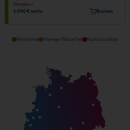
Details
Datum und Uhrzeit
1.090 € netto
Buchen
10.05. - 11.05.2027
09:00 - 16:00 Uhr
Plätze frei
Wenige Plätze frei
Nicht buchbar