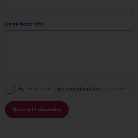
c
h
t
Deine Nachricht
N
a
m
e
D
Ja, ich habe die
Datenschutzerklärung
gelesen
*
S
G
V
Nachricht absenden
O
A
-
l
E
t