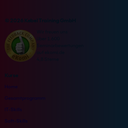
i
e
n
r
v
n
© 2026 Kebel Training GmbH
e
a
r
Wir freuen uns
t
s
über 1.600
i
t
Seminarbewertungen
v
ä
auf ekomi.de
e
n
4,8 Sterne
:
d
n
Kurse
i
s
Home
*
Gesamtprogramm
IT-Skills
Soft-Skills