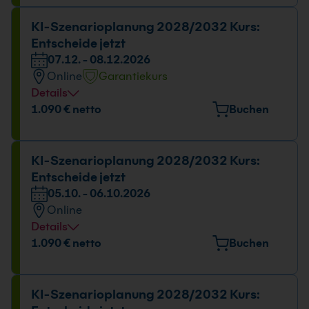
Datum und Uhrzeit
KI-Szenarioplanung 2028/2032 Kurs:
Entscheide jetzt
07.12. - 08.12.2026
07.12. - 08.12.2026
09:00 - 16:00 Uhr
Online
Garantiekurs
Details
Datum und Uhrzeit
1.090 € netto
Buchen
07.12. - 08.12.2026
09:00 - 16:00 Uhr
KI-Szenarioplanung 2028/2032 Kurs:
Entscheide jetzt
05.10. - 06.10.2026
Online
Details
Datum und Uhrzeit
1.090 € netto
Buchen
05.10. - 06.10.2026
09:00 - 16:00 Uhr
KI-Szenarioplanung 2028/2032 Kurs: