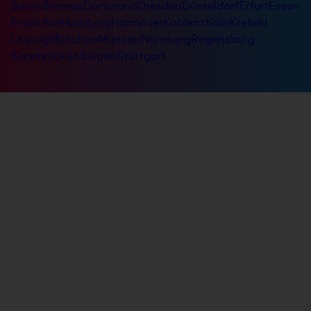
Berlin
Bremen
Dortmund
Dresden
Düsseldorf
Erfurt
Essen
Frankfurt
Hamburg
Hannover
Koblenz
Köln
Krefeld
Leipzig
München
Münster
Nürnberg
Regensburg
Saarbrücken
Siegen
Stuttgart