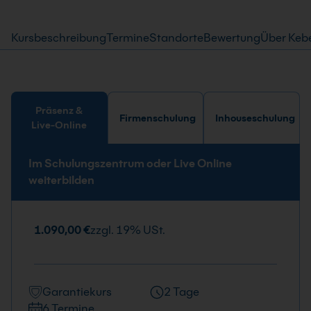
Kursbeschreibung
Termine
Standorte
Bewertung
Über Keb
Präsenz &
Firmenschulung
Inhouseschulung
Live-Online
Im Schulungszentrum oder Live Online
weiterbilden
1.090,00 €
zzgl. 19% USt.
Garantiekurs
2 Tage
6 Termine