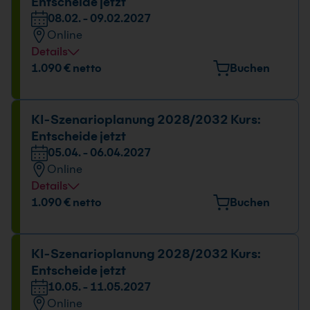
Entscheide jetzt
08.02. - 09.02.2027
Online
Details
Datum und Uhrzeit
1.090 € netto
Buchen
08.02. - 09.02.2027
09:00 - 16:00 Uhr
KI-Szenarioplanung 2028/2032 Kurs:
Entscheide jetzt
05.04. - 06.04.2027
Online
Details
Datum und Uhrzeit
1.090 € netto
Buchen
05.04. - 06.04.2027
09:00 - 16:00 Uhr
KI-Szenarioplanung 2028/2032 Kurs:
Entscheide jetzt
10.05. - 11.05.2027
Online