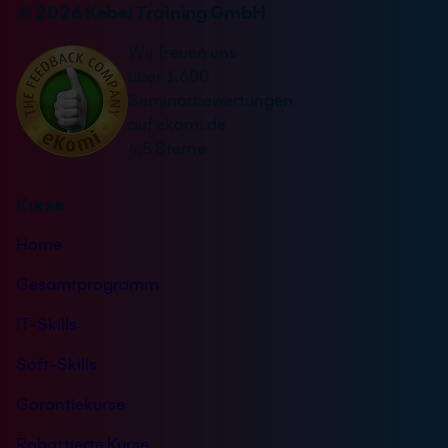
n
© 2026 Kebel Training GmbH
e
a
r
Wir freuen uns
t
s
über 1.600
i
t
Seminarbewertungen
v
ä
auf ekomi.de
e
n
4,8 Sterne
:
d
n
Kurse
i
s
Home
*
Gesamtprogramm
IT-Skills
Soft-Skills
Garantiekurse
Rabattierte Kurse