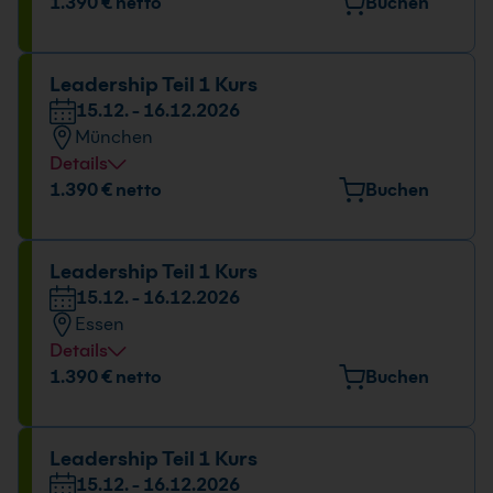
Datum und Uhrzeit
1.390 € netto
Buchen
22.09. - 23.09.2026
09:00 - 16:00 Uhr
Leadership Teil 1 Kurs
15.12. - 16.12.2026
München
Details
Veranstaltungsort
1.390 € netto
Buchen
Elektrastr. 6a, 81925 München
Datum und Uhrzeit
Leadership Teil 1 Kurs
15.12. - 16.12.2026
15.12. - 16.12.2026
Essen
09:00 - 16:00 Uhr
Details
Veranstaltungsort
1.390 € netto
Buchen
Huyssenallee 82-88, 45128 Essen
Datum und Uhrzeit
Leadership Teil 1 Kurs
15.12. - 16.12.2026