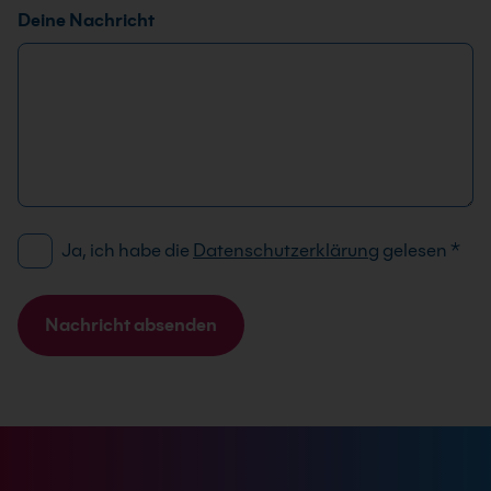
e
Deine Nachricht
D
Ja, ich habe die
Datenschutzerklärung
gelesen
*
S
G
V
Nachricht absenden
O
A
-
l
E
t
i
e
n
r
v