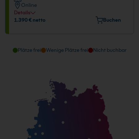
15.12. - 16.12.2026
Online
09:00 - 16:00 Uhr
Details
Datum und Uhrzeit
1.390 € netto
Buchen
15.12. - 16.12.2026
09:00 - 16:00 Uhr
Plätze frei
Wenige Plätze frei
Nicht buchbar