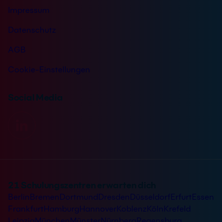
Impressum
Datenschutz
AGB
Cookie-Einstellungen
Social Media
21 Schulungszentren erwarten dich
Berlin
Bremen
Dortmund
Dresden
Düsseldorf
Erfurt
Essen
Frankfurt
Hamburg
Hannover
Koblenz
Köln
Krefeld
Leipzig
München
Münster
Nürnberg
Regensburg