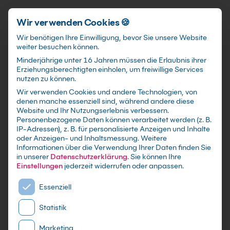
Schnellzugriff
Zum Hauptinhalt springen
Wir verwenden Cookies 🍪
Wir benötigen Ihre Einwilligung, bevor Sie unsere Website
weiter besuchen können.
Minderjährige unter 16 Jahren müssen die Erlaubnis ihrer
Erziehungsberechtigten einholen, um freiwillige Services
nutzen zu können.
Wir verwenden Cookies und andere Technologien, von
Leadership Teil 1 Kurs
denen manche essenziell sind, während andere diese
Website und Ihr Nutzungserlebnis verbessern.
Personenbezogene Daten können verarbeitet werden (z. B.
mit Zertifikat - Kurse zu festen Terminen sowie
IP-Adressen), z. B. für personalisierte Anzeigen und Inhalte
individuelle Firmen -und Inhouse-Schulungen
oder Anzeigen- und Inhaltsmessung.
Weitere
Informationen über die Verwendung Ihrer Daten finden Sie
nach Maß - Live Online oder in Präsenz lernen -
in unserer
Datenschutzerklärung
.
Sie können Ihre
In kleinen Gruppen oder im gezielten
Einstellungen
jederzeit widerrufen oder anpassen.
Einzelcoaching
Es folgt eine Liste der Service-Gruppen, für die eine E
Essenziell
Statistik
Marketing