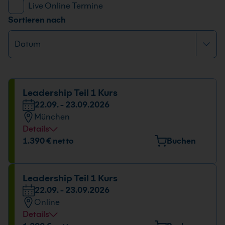
Live Online Termine
Sortieren nach
Leadership Teil 1 Kurs
22.09. - 23.09.2026
München
Details
Veranstaltungsort
1.390 € netto
Buchen
Elektrastr. 6a, 81925 München
Datum und Uhrzeit
Leadership Teil 1 Kurs
22.09. - 23.09.2026
22.09. - 23.09.2026
Online
09:00 - 16:00 Uhr
Details