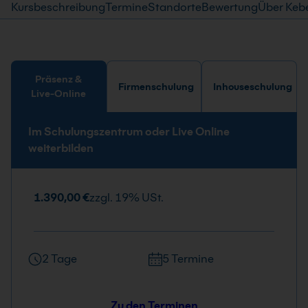
Kursbeschreibung
Termine
Standorte
Bewertung
Über Keb
Präsenz &
Firmenschulung
Inhouseschulung
Live-Online
Im Schulungszentrum oder Live Online
weiterbilden
1.390,00 €
zzgl. 19% USt.
2 Tage
5 Termine
Zu den Terminen