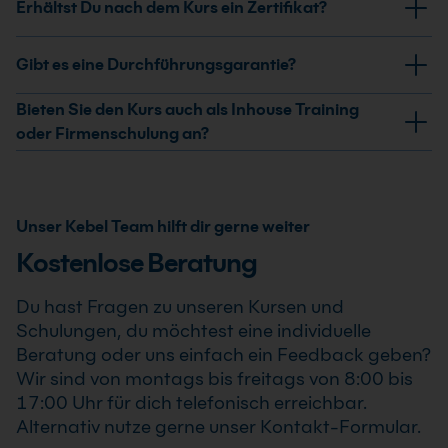
Erhältst Du nach dem Kurs ein Zertifikat?
auf klarer Kommunikation und verständlicher
Situationen, insbesondere Kritik- und
Gesprächsführung.
Konfliktgespräche. Du lernst, Gespräche sachlich zu
Ja, nach erfolgreicher Teilnahme am Leadership Teil 1
Gibt es eine Durchführungsgarantie?
strukturieren und Anerkennung sowie Wertschätzung
Kurs erhältst Du ein Teilnahmezertifikat. Dieses
gezielt in der Führung einzusetzen.
bestätigt Deine erweiterten Kenntnisse im
Ja, wir garantieren die Durchführung aller von uns
Bieten Sie den Kurs auch als Inhouse Training
professionellen Einsatz von Leadership Teil 1 Kurs .
bestätigten Termine. Der Leadership Teil 1 Kurs findet
oder Firmenschulung an?
auch bereits ab einem Teilnehmer statt, sodass Du
Ja, wir bieten den Leadership Teil 1 Kurs als Inhouse
Deine Weiterbildung sicher und zuverlässig planen
Training oder Firmenschulung an. Zusätzlich kann die
kannst.
Schulung auch als Online-Firmenschulung
Unser Kebel Team hilft dir gerne weiter
durchgeführt werden. Inhalte, Prozesse und
Kostenlose Beratung
Schwerpunkte passen wir individuell an die
Anforderungen Deines Unternehmens an.
Du hast Fragen zu unseren Kursen und
Schulungen, du möchtest eine individuelle
Beratung oder uns einfach ein Feedback geben?
Wir sind von montags bis freitags von 8:00 bis
17:00 Uhr für dich telefonisch erreichbar.
Alternativ nutze gerne unser Kontakt-Formular.