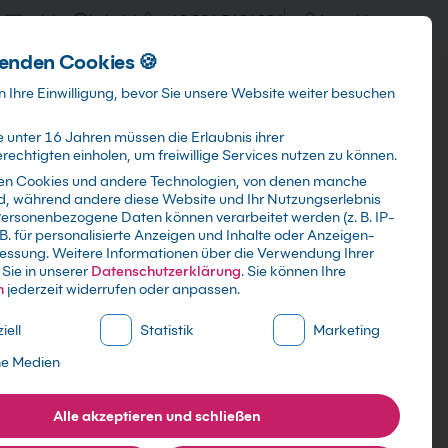
training@kebel.de
+49 231 5191986
Anmelden
enden Cookies 🍪
Info & Services
Kontakt
 Ihre Einwilligung, bevor Sie unsere Website weiter besuchen
 unter 16 Jahren müssen die Erlaubnis ihrer
echtigten einholen, um freiwillige Services nutzen zu können.
en Cookies und andere Technologien, von denen manche
ind, während andere diese Website und Ihr Nutzungserlebnis
Suchen
ersonenbezogene Daten können verarbeitet werden (z. B. IP-
 B. für personalisierte Anzeigen und Inhalte oder Anzeigen-
essung.
Weitere Informationen über die Verwendung Ihrer
Sie in unserer
Datenschutzerklärung
.
Sie können Ihre
n
jederzeit widerrufen oder anpassen.
ne Liste der Service-Gruppen, für die eine Einwilligung erte
iell
Statistik
Marketing
ne Medien
Alle akzeptieren und schließen