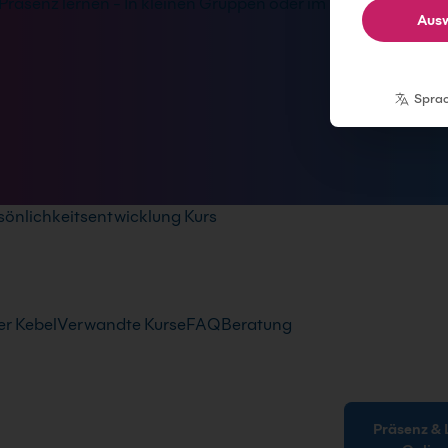
Präsenz lernen - In kleinen Gruppen oder im
Ausw
Spra
sönlichkeitsentwicklung Kurs
r Kebel
Verwandte Kurse
FAQ
Beratung
Präsenz & Live-