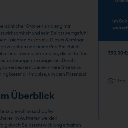
Onlin
Im Sch
persönlicher Stärken sind eng mit
weiter
bstwirksamkeit und sein Selbstwertgefühl
inen Talenten Ausdruck. Dieses Seminar
Wege zu gehen und deine Persönlichkeit
790,00 €
ze und Lösungsstrategien, die dir helfen,
rausforderungen zu reagieren. Durch
 zu verbessern, deine innere Stärke zu
ing bietet dir Impulse, um dein Potenzial
1 Tag
im Überblick
tenziale voll ausschöpfen
cherer im Auftreten werden
folg durch Selbstentwicklung erhalten