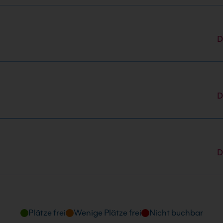
D
hrzeit
 Uhr
D
d Uhrzeit
6
:00 Uhr
D
Plätze frei
Wenige Plätze frei
Nicht buchbar