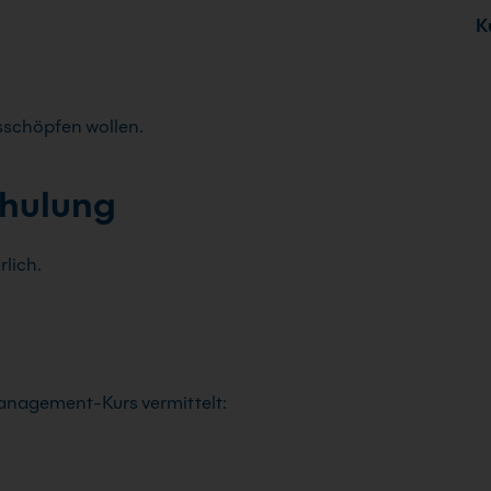
Ku
usschöpfen wollen.
chulung
rlich.
anagement-Kurs vermittelt: