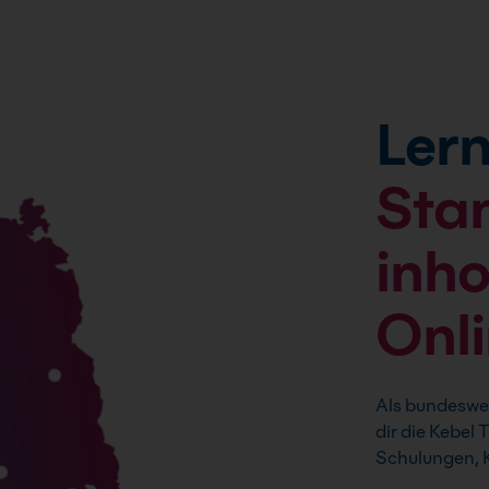
Lern
Sta
inh
Onl
Als bundeswei
dir die Kebel
Schulungen, K