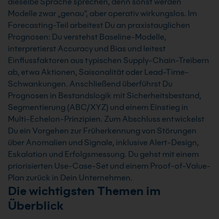
dieselbe Sprache sprechen, denn sonst werden
Modelle zwar „genau“, aber operativ wirkungslos. Im
Forecasting-Teil arbeitest Du an praxistauglichen
Prognosen: Du verstehst Baseline-Modelle,
interpretierst Accuracy und Bias und leitest
Einflussfaktoren aus typischen Supply-Chain-Treibern
ab, etwa Aktionen, Saisonalität oder Lead-Time-
Schwankungen. Anschließend überführst Du
Prognosen in Bestandslogik mit Sicherheitsbestand,
Segmentierung (ABC/XYZ) und einem Einstieg in
Multi-Echelon-Prinzipien. Zum Abschluss entwickelst
Du ein Vorgehen zur Früherkennung von Störungen
über Anomalien und Signale, inklusive Alert-Design,
Eskalation und Erfolgsmessung. Du gehst mit einem
priorisierten Use-Case-Set und einem Proof-of-Value-
Plan zurück in Dein Unternehmen.
Die wichtigsten Themen im
Überblick