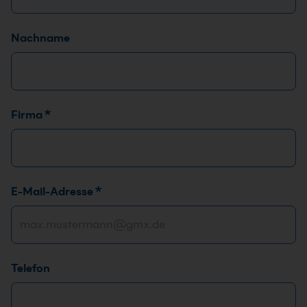
t
*
Nachname
N
a
m
e
Firma
*
E-Mail-Adresse
*
Telefon