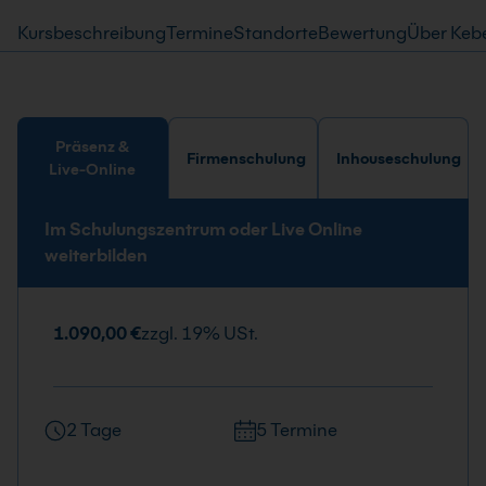
Kursbeschreibung
Termine
Standorte
Bewertung
Über Keb
Präsenz &
Firmenschulung
Inhouseschulung
Live-Online
Im Schulungszentrum oder Live Online
weiterbilden
1.090,00 €
zzgl. 19% USt.
2 Tage
5 Termine