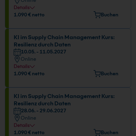
Online
Details
Datum und Uhrzeit
1.090 € netto
Buchen
15.03. - 16.03.2027
09:00 - 16:00 Uhr
KI im Supply Chain Management Kurs:
Resilienz durch Daten
10.05. - 11.05.2027
Online
Details
Datum und Uhrzeit
1.090 € netto
Buchen
10.05. - 11.05.2027
09:00 - 16:00 Uhr
KI im Supply Chain Management Kurs:
Resilienz durch Daten
28.06. - 29.06.2027
Online
Details
Datum und Uhrzeit
1.090 € netto
Buchen