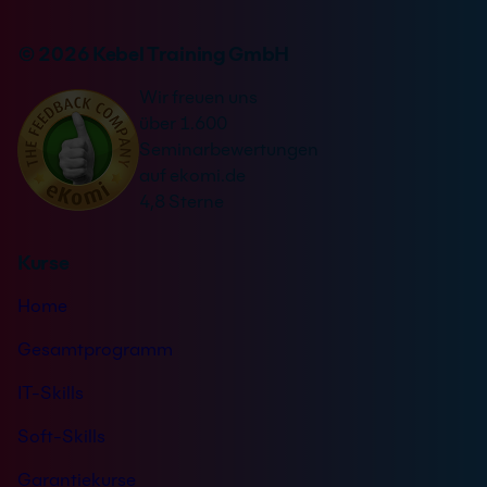
n
r
v
n
© 2026 Kebel Training GmbH
e
a
r
Wir freuen uns
t
s
über 1.600
i
t
Seminarbewertungen
v
ä
auf ekomi.de
e
n
4,8 Sterne
:
d
n
Kurse
i
s
Home
*
Gesamtprogramm
IT-Skills
Soft-Skills
Garantiekurse