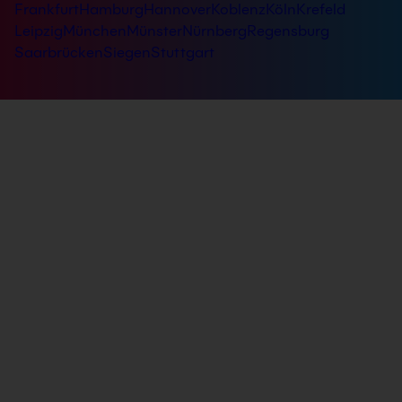
Frankfurt
Hamburg
Hannover
Koblenz
Köln
Krefeld
Leipzig
München
Münster
Nürnberg
Regensburg
Saarbrücken
Siegen
Stuttgart