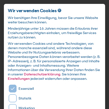
Schnellzugriff
Zum Hauptinhalt springen
Wir verwenden Cookies 🍪
Wir benötigen Ihre Einwilligung, bevor Sie unsere Website
weiter besuchen können.
Minderjährige unter 16 Jahren müssen die Erlaubnis ihrer
Erziehungsberechtigten einholen, um freiwillige Services
nutzen zu können.
Wir verwenden Cookies und andere Technologien, von
KI im Supply Chain
denen manche essenziell sind, während andere diese
Website und Ihr Nutzungserlebnis verbessern.
Management Kurs:
Personenbezogene Daten können verarbeitet werden (z. B.
IP-Adressen), z. B. für personalisierte Anzeigen und Inhalte
Resilienz durch Daten
oder Anzeigen- und Inhaltsmessung.
Weitere
Informationen über die Verwendung Ihrer Daten finden Sie
in unserer
Datenschutzerklärung
.
Sie können Ihre
Wie Du Nachfrage, Bestände und Risiken mit
Einstellungen
jederzeit widerrufen oder anpassen.
belastbaren Datenmodellen steuerst statt mit
Es folgt eine Liste der Service-Gruppen, für die eine E
Bauchgefühl.
Essenziell
Statistik
Marketing