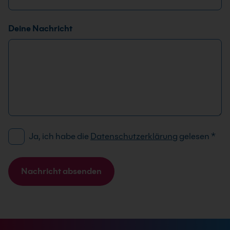
Deine Nachricht
D
Ja, ich habe die
Datenschutzerklärung
gelesen
*
S
G
V
Nachricht absenden
O
A
-
l
E
t
i
e