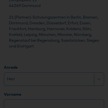
44269 Dortmund
21 (Partner)-Schulungszentren in Berlin, Bremen,
Dortmund, Dresden, Düsseldorf, Erfurt, Essen,
Frankfurt, Hamburg, Hannover, Koblenz, Köln,
Krefeld, Leipzig, München, Münster, Nürnberg,
Regenstauf bei Regensburg, Saarbrücken, Siegen
und Stuttgart.
N
Anrede
a
c
h
r
Name
*
Vorname
i
c
h