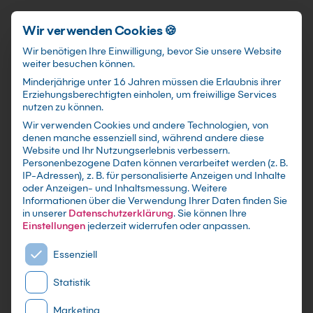
Schnellzugriff
Zum Hauptinhalt springen
Wir verwenden Cookies 🍪
Wir benötigen Ihre Einwilligung, bevor Sie unsere Website
weiter besuchen können.
Minderjährige unter 16 Jahren müssen die Erlaubnis ihrer
Erziehungsberechtigten einholen, um freiwillige Services
nutzen zu können.
Wir verwenden Cookies und andere Technologien, von
Return on Invest von KI-
denen manche essenziell sind, während andere diese
Website und Ihr Nutzungserlebnis verbessern.
Projekten Kurs:
Personenbezogene Daten können verarbeitet werden (z. B.
IP-Adressen), z. B. für personalisierte Anzeigen und Inhalte
Berechnung und Analyse
oder Anzeigen- und Inhaltsmessung.
Weitere
Informationen über die Verwendung Ihrer Daten finden Sie
in unserer
Datenschutzerklärung
.
Sie können Ihre
Von Use Case bis Business Case: Kosten,
Einstellungen
jederzeit widerrufen oder anpassen.
Nutzen, Risiken und Messbarkeit so, dass
Es folgt eine Liste der Service-Gruppen, für die eine E
Entscheider zustimmen können.
Essenziell
Statistik
Marketing