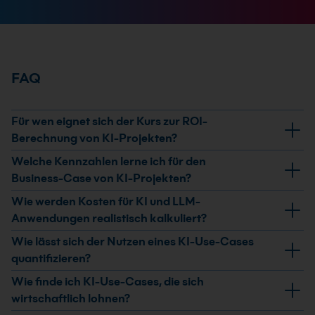
FAQ
Für wen eignet sich der Kurs zur ROI-
Berechnung von KI-Projekten?
Der Kurs richtet sich an Fach- und Führungskräfte, die
Welche Kennzahlen lerne ich für den
KI-Projekte bewerten, priorisieren oder wirtschaftlich
Business-Case von KI-Projekten?
begründen. Du brauchst ein Grundverständnis von
Du arbeitest mit ROI, Payback, TCO und NPV und
Wie werden Kosten für KI und LLM-
Geschäftsprozessen und Kennzahlen, aber keine
ordnest ein, wann welche Kennzahl sinnvoll ist.
Anwendungen realistisch kalkuliert?
Programmierkenntnisse.
Zusätzlich analysierst Du Szenarien, Break-even-
Der Kurs behandelt einmalige und laufende Kosten wie
Wie lässt sich der Nutzen eines KI-Use-Cases
Punkte und Sensitivitäten.
Build, Buy, Customize, Cloud-Kosten, GPU- und
quantifizieren?
Inference-Kosten, Storage, Datenpipelines sowie
Du bewertest Nutzen über messbare Werttreiber wie
Wie finde ich KI-Use-Cases, die sich
MLOps und LLMOps. Auch Monitoring, Retraining und
Produktivität, Qualität, Umsatz und Risiko. Beispiele
wirtschaftlich lohnen?
Vendor-Lock-in fließen in die Kostenbetrachtung ein.
sind kürzere Durchlaufzeiten, weniger Fehlerkosten,