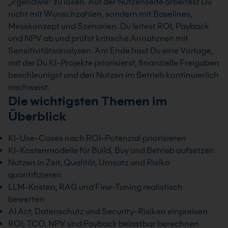
„irgendwie“ zu lösen. Auf der Nutzenseite arbeitest Du
nicht mit Wunschzahlen, sondern mit Baselines,
Messkonzept und Szenarien. Du leitest ROI, Payback
und NPV ab und prüfst kritische Annahmen mit
Sensitivitätsanalysen. Am Ende hast Du eine Vorlage,
mit der Du KI-Projekte priorisierst, finanzielle Freigaben
beschleunigst und den Nutzen im Betrieb kontinuierlich
nachweist.
Die wichtigsten Themen im
Überblick
KI-Use-Cases nach ROI-Potenzial priorisieren
KI-Kostenmodelle für Build, Buy und Betrieb aufsetzen
Nutzen in Zeit, Qualität, Umsatz und Risiko
quantifizieren
LLM-Kosten, RAG und Fine-Tuning realistisch
bewerten
AI Act, Datenschutz und Security-Risiken einpreisen
ROI, TCO, NPV und Payback belastbar berechnen