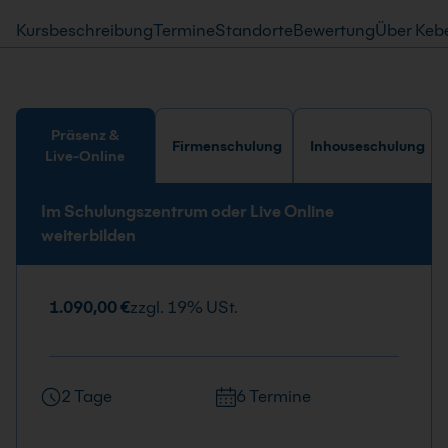
Kursbeschreibung
Termine
Standorte
Bewertung
Über Keb
Präsenz &
Firmenschulung
Inhouseschulung
Live-Online
Im Schulungszentrum oder Live Online
weiterbilden
1.090,00 €
zzgl. 19% USt.
2 Tage
6 Termine