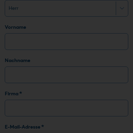
Name
*
*
Vorname
T
e
l
e
Nachname
f
o
n
*
D
Firma
*
S
G
V
O
-
E-Mail-Adresse
*