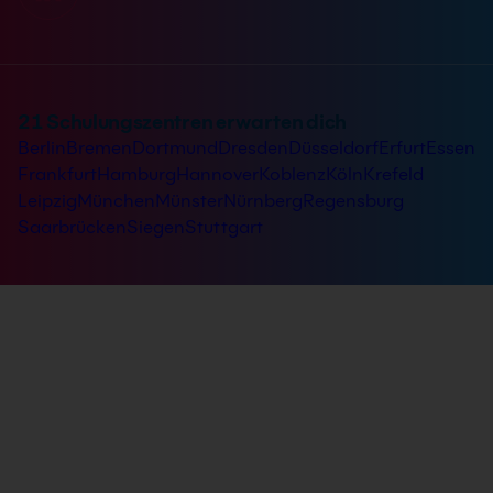
21 Schulungszentren erwarten dich
Berlin
Bremen
Dortmund
Dresden
Düsseldorf
Erfurt
Essen
Frankfurt
Hamburg
Hannover
Koblenz
Köln
Krefeld
Leipzig
München
Münster
Nürnberg
Regensburg
Saarbrücken
Siegen
Stuttgart