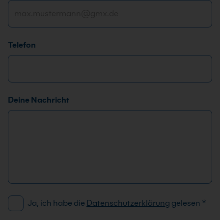
E
i
n
v
Telefon
e
r
s
t
ä
Deine Nachricht
n
d
n
i
s
D
Ja, ich habe die
Datenschutzerklärung
gelesen
*
S