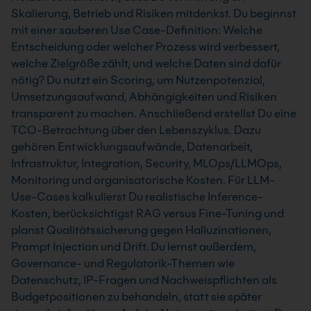
Skalierung, Betrieb und Risiken mitdenkst. Du beginnst
mit einer sauberen Use Case-Definition: Welche
Entscheidung oder welcher Prozess wird verbessert,
welche Zielgröße zählt, und welche Daten sind dafür
nötig? Du nutzt ein Scoring, um Nutzenpotenzial,
Umsetzungsaufwand, Abhängigkeiten und Risiken
transparent zu machen. Anschließend erstellst Du eine
TCO-Betrachtung über den Lebenszyklus. Dazu
gehören Entwicklungsaufwände, Datenarbeit,
Infrastruktur, Integration, Security, MLOps/LLMOps,
Monitoring und organisatorische Kosten. Für LLM-
Use-Cases kalkulierst Du realistische Inference-
Kosten, berücksichtigst RAG versus Fine-Tuning und
planst Qualitätssicherung gegen Halluzinationen,
Prompt Injection und Drift. Du lernst außerdem,
Governance- und Regulatorik-Themen wie
Datenschutz, IP-Fragen und Nachweispflichten als
Budgetpositionen zu behandeln, statt sie später