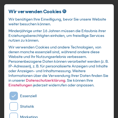
Schnellzugriff
Zum Hauptinhalt springen
Wir verwenden Cookies 🍪
Wir benötigen Ihre Einwilligung, bevor Sie unsere Website
weiter besuchen können.
Minderjährige unter 16 Jahren müssen die Erlaubnis ihrer
Erziehungsberechtigten einholen, um freiwillige Services
nutzen zu können.
Wir verwenden Cookies und andere Technologien, von
SAP® Projektmanagement
denen manche essenziell sind, während andere diese
Website und Ihr Nutzungserlebnis verbessern.
Kompaktkurs
Personenbezogene Daten können verarbeitet werden (z. B.
IP-Adressen), z. B. für personalisierte Anzeigen und Inhalte
oder Anzeigen- und Inhaltsmessung.
Weitere
Individuelle Firmen-und Inhouseschulungen
Informationen über die Verwendung Ihrer Daten finden Sie
nach Maß - Live Online oder in Präsenz lernen -
in unserer
Datenschutzerklärung
.
Sie können Ihre
In kleinen Gruppen oder im gezielten
Einstellungen
jederzeit widerrufen oder anpassen.
Einzelcoaching
Es folgt eine Liste der Service-Gruppen, für die eine E
Essenziell
Statistik
Marketing