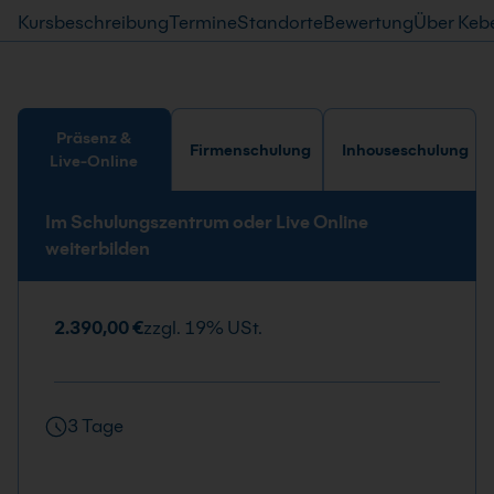
Kursbeschreibung
Termine
Standorte
Bewertung
Über Keb
Präsenz &
Firmenschulung
Inhouseschulung
Live-Online
Im Schulungszentrum oder Live Online
weiterbilden
2.390,00 €
zzgl. 19% USt.
3 Tage