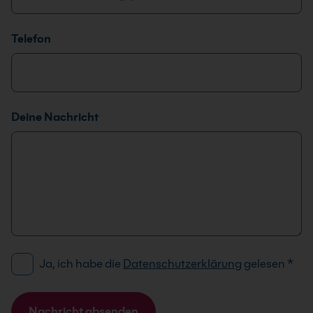
Telefon
Deine Nachricht
D
N
Ja, ich habe die
Datenschutzerklärung
gelesen
*
S
a
G
c
V
h
Nachricht absenden