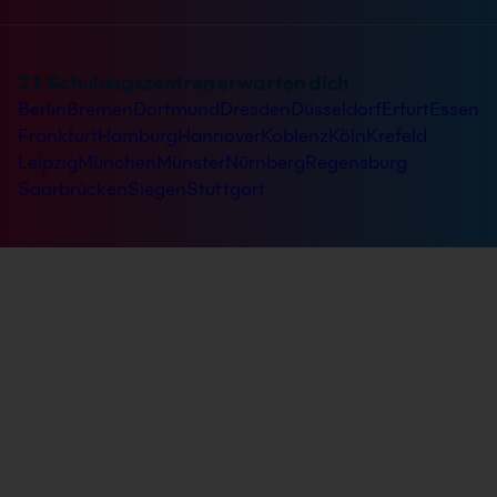
21 Schulungszentren erwarten dich
Berlin
Bremen
Dortmund
Dresden
Düsseldorf
Erfurt
Essen
Frankfurt
Hamburg
Hannover
Koblenz
Köln
Krefeld
Leipzig
München
Münster
Nürnberg
Regensburg
Saarbrücken
Siegen
Stuttgart