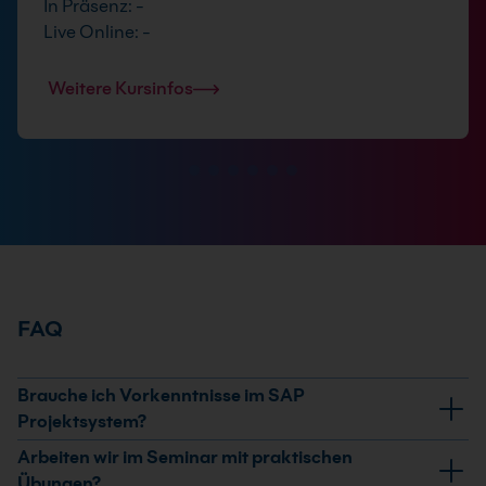
In Präsenz: -
Live Online: -
Weitere Kursinfos
FAQ
Brauche ich Vorkenntnisse im SAP
Projektsystem?
Spezielle PS-Erfahrung ist nicht zwingend nötig.
Arbeiten wir im Seminar mit praktischen
Hilfreich ist, wenn du dich in der SAP-Navigation
Übungen?