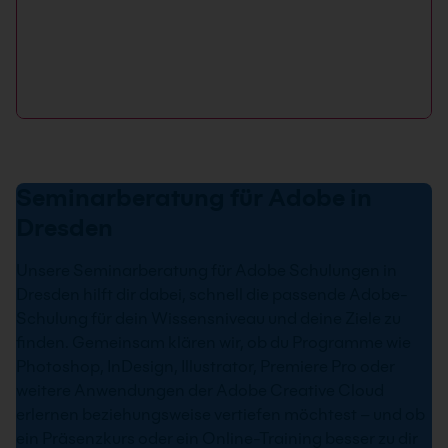
Seminarberatung für Adobe in
Dresden
Unsere Seminarberatung für Adobe Schulungen in
Dresden hilft dir dabei, schnell die passende Adobe-
Schulung für dein Wissensniveau und deine Ziele zu
finden. Gemeinsam klären wir, ob du Programme wie
Photoshop, InDesign, Illustrator, Premiere Pro oder
weitere Anwendungen der Adobe Creative Cloud
erlernen beziehungsweise vertiefen möchtest – und ob
ein Präsenzkurs oder ein Online-Training besser zu dir