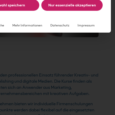
ahl speichern
Nur essenzielle akzeptieren
Individuelle Datenschutzeinstellungen
che
Mehr Informationen
Datenschutz
Impressum
en professionellen Einsatz führender Kreativ- und
lishing und digitale Medien. Die Kurse finden als
chten sich an Anwender aus Marketing,
ternehmensbereichen mit kreativen Aufgaben.
hmen bieten wir individuelle Firmenschulungen
unkte werden dabei flexibel auf die eingesetzten