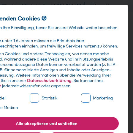
training@kebel.de
+49 231 5191986
Anmelden
enden Cookies 🍪
Info & Services
Kontakt
 Ihre Einwilligung, bevor Sie unsere Website weiter besuchen
 unter 16 Jahren müssen die Erlaubnis ihrer
echtigten einholen, um freiwillige Services nutzen zu können.
en Cookies und andere Technologien, von denen manche
ind, während andere diese Website und Ihr Nutzungserlebnis
Suchen
ersonenbezogene Daten können verarbeitet werden (z. B. IP-
 B. für personalisierte Anzeigen und Inhalte oder Anzeigen-
essung.
Weitere Informationen über die Verwendung Ihrer
Sie in unserer
Datenschutzerklärung
.
Sie können Ihre
n
jederzeit widerrufen oder anpassen.
ne Liste der Service-Gruppen, für die eine Einwilligung erte
iell
Statistik
Marketing
ne Medien
Alle akzeptieren und schließen