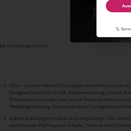
Ausw
Spra
be Schulungen in Köln
Köln – Unsere Adobe Schulungen vermitteln praxisnah d
Designsoftware für Grafik, Bildbearbeitung, Layout, Pub
Präsenzseminar oder Live Online Training statt und ri
Mediengestaltung, Kommunikation, Fotografie und Un
Adobe Schulungen in Köln und Umgebung – Für Unterne
und Inhouse-Trainings an. Inhalte, Termine und Schwerp