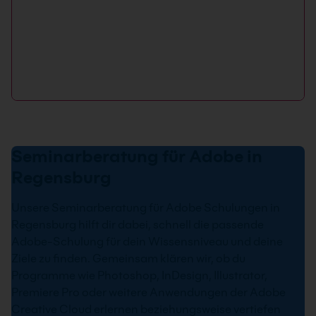
Seminarberatung für Adobe in
Regensburg
Unsere Seminarberatung für Adobe Schulungen in
Regensburg hilft dir dabei, schnell die passende
Adobe-Schulung für dein Wissensniveau und deine
Ziele zu finden. Gemeinsam klären wir, ob du
Programme wie Photoshop, InDesign, Illustrator,
Premiere Pro oder weitere Anwendungen der Adobe
Creative Cloud erlernen beziehungsweise vertiefen