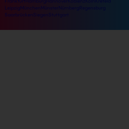
Frankfurt
Hamburg
Hannover
Koblenz
Köln
Krefeld
Leipzig
München
Münster
Nürnberg
Regensburg
Saarbrücken
Siegen
Stuttgart