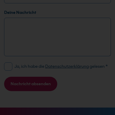
Deine Nachricht
D
*
Ja, ich habe die
Datenschutzerklärung
gelesen
*
S
*
G
T
V
e
Nachricht absenden
O
l
A
-
e
l
E
f
t
i
o
e
n
n