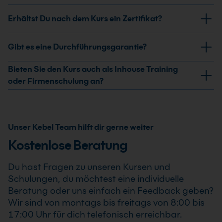
Stellschrauben und konkrete Schritte zur
Du entwickelst ein klareres Verständnis deiner
Erhältst Du nach dem Kurs ein Zertifikat?
Zielerreichung.
Motivationsmuster und formulierst deinen
persönlichen Weg zum Ziel. Der Fokus liegt auf
Ja, nach erfolgreicher Teilnahme am Selbst-
Gibt es eine Durchführungsgarantie?
praktischer Anwendung im Alltag.
Management: Selbstmotivation Kurs erhältst Du ein
Teilnahmezertifikat. Dieses bestätigt Deine erweiterten
Ja, wir garantieren die Durchführung aller von uns
Bieten Sie den Kurs auch als Inhouse Training
Kenntnisse im professionellen Einsatz von Selbst-
bestätigten Termine. Der Selbst-Management:
oder Firmenschulung an?
Management: Selbstmotivation Kurs .
Selbstmotivation Kurs findet auch bereits ab einem
Ja, wir bieten den Selbst-Management:
Teilnehmer statt, sodass Du Deine Weiterbildung sicher
Selbstmotivation Kurs als Inhouse Training oder
und zuverlässig planen kannst.
Firmenschulung an. Zusätzlich kann die Schulung auch
Unser Kebel Team hilft dir gerne weiter
als Online-Firmenschulung durchgeführt werden.
Kostenlose Beratung
Inhalte, Prozesse und Schwerpunkte passen wir
individuell an die Anforderungen Deines
Du hast Fragen zu unseren Kursen und
Unternehmens an.
Schulungen, du möchtest eine individuelle
Beratung oder uns einfach ein Feedback geben?
Wir sind von montags bis freitags von 8:00 bis
17:00 Uhr für dich telefonisch erreichbar.