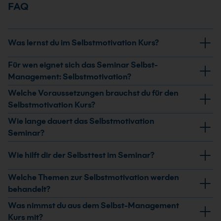
FAQ
Was lernst du im Selbstmotivation Kurs?
Du klärst, was Selbstmotivation bedeutet, analysierst
Für wen eignet sich das Seminar Selbst-
deinen eigenen Motivationsstand und erkennst
Management: Selbstmotivation?
zentrale Stellschrauben für mehr Eigenantrieb im
Der Kurs eignet sich für Fach- und Führungskräfte
Welche Voraussetzungen brauchst du für den
Arbeitsalltag.
sowie Mitarbeitende, die ihre Selbstmotivation
Selbstmotivation Kurs?
reflektieren und zielgerichteter handeln möchten.
Für die Teilnahme sind keine Vorkenntnisse
Wie lange dauert das Selbstmotivation
erforderlich. Du arbeitest mit Selbsttests,
Seminar?
Fallbeispielen und deiner eigenen beruflichen
Das Seminar dauert 2 Tage. In dieser Zeit bearbeitest
Wie hilft dir der Selbsttest im Seminar?
Situation.
du Grundlagen, Selbstanalyse und deinen persönlichen
Weg zum Ziel.
Der Selbsttest dient der Bestandsaufnahme und
Welche Themen zur Selbstmotivation werden
Orientierung. Du erkennst, wo deine Motivation aktuell
behandelt?
steht und welche Ansatzpunkte für dich relevant sind.
Behandelt werden der eigene Motivationsstand, die
Was nimmst du aus dem Selbst-Management
Grundlagen der Selbstmotivation, persönliche
Kurs mit?