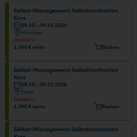
Selbst-Management: Selbstmotivation
Kurs
08.10. - 09.10.2026
München
Details
Veranstaltungsort
1.390 € netto
Buchen
Elektrastr. 6a, 81925 München
Datum und Uhrzeit
Selbst-Management: Selbstmotivation
Kurs
08.10. - 09.10.2026
08.10. - 09.10.2026
09:00 - 16:00 Uhr
Essen
Details
Veranstaltungsort
1.390 € netto
Buchen
Huyssenallee 82-88, 45128 Essen
Datum und Uhrzeit
Selbst-Management: Selbstmotivation
Kurs