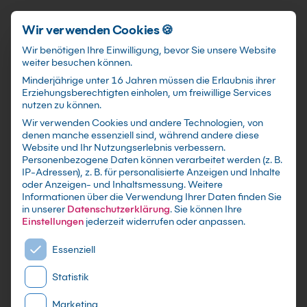
Schnellzugriff
Zum Hauptinhalt springen
Wir verwenden Cookies 🍪
Wir benötigen Ihre Einwilligung, bevor Sie unsere Website
weiter besuchen können.
Minderjährige unter 16 Jahren müssen die Erlaubnis ihrer
Erziehungsberechtigten einholen, um freiwillige Services
nutzen zu können.
Wir verwenden Cookies und andere Technologien, von
Selbst-Management:
denen manche essenziell sind, während andere diese
Website und Ihr Nutzungserlebnis verbessern.
Selbstmotivation Kurs
Personenbezogene Daten können verarbeitet werden (z. B.
IP-Adressen), z. B. für personalisierte Anzeigen und Inhalte
oder Anzeigen- und Inhaltsmessung.
Weitere
mit Zertifikat - Kurse zu festen Terminen sowie
Informationen über die Verwendung Ihrer Daten finden Sie
individuelle Firmen -und Inhouse-Schulungen
in unserer
Datenschutzerklärung
.
Sie können Ihre
nach Maß - Live Online oder in Präsenz lernen -
Einstellungen
jederzeit widerrufen oder anpassen.
In kleinen Gruppen oder im gezielten
Es folgt eine Liste der Service-Gruppen, für die eine E
Essenziell
Einzelcoaching
Statistik
Marketing