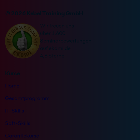
r
v
*
n
© 2026 Kebel Training GmbH
e
a
r
Wir freuen uns
t
s
über 1.600
i
t
Seminarbewertungen
v
ä
auf ekomi.de
e
n
4,8 Sterne
:
d
n
Kurse
i
s
Home
*
Gesamtprogramm
IT-Skills
Soft-Skills
Garantiekurse