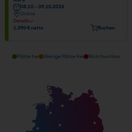
08.10. - 09.10.2026
08.10. - 09.10.2026
09:00 - 16:00 Uhr
Online
Details
Datum und Uhrzeit
1.390 € netto
Buchen
08.10. - 09.10.2026
09:00 - 16:00 Uhr
Plätze frei
Wenige Plätze frei
Nicht buchbar