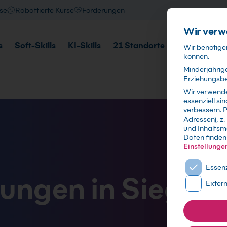
se
Rabattierte Kurse
Förderungen
Wir verw
s
Soft-Skills
KI-Skills
21 Standorte
Lernformate
Wir benötigen
können.
Minderjährige
Erziehungsber
Wir verwend
essenziell s
verbessern.
P
Adressen), z.
und Inhaltsm
Daten finden 
Einstellunge
Es folgt ei
Essenz
lungen in Siegen
Exter