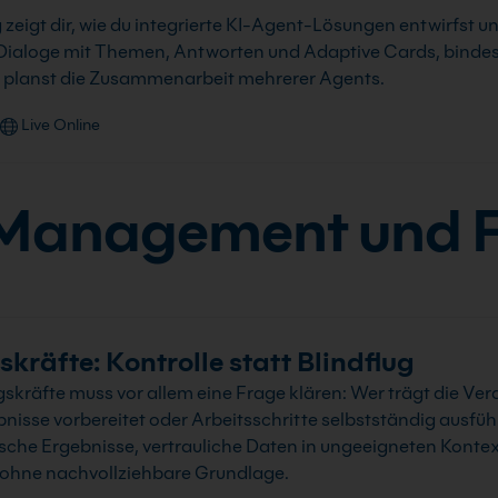
eigt dir, wie du integrierte KI-Agent-Lösungen entwirfst u
t Dialoge mit Themen, Antworten und Adaptive Cards, binde
planst die Zusammenarbeit mehrerer Agents.
Live Online
 Management und 
kräfte: Kontrolle statt Blindflug
kräfte muss vor allem eine Frage klären: Wer trägt die Ve
isse vorbereitet oder Arbeitsschritte selbstständig ausfüh
sche Ergebnisse, vertrauliche Daten in ungeeigneten Konte
ohne nachvollziehbare Grundlage.