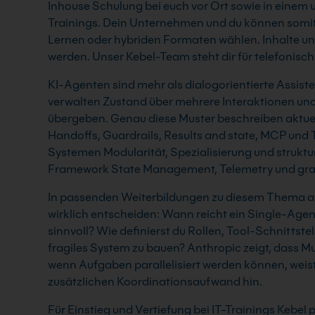
Inhouse Schulung bei euch vor Ort sowie in einem 
Trainings. Dein Unternehmen und du können somit 
Lernen oder hybriden Formaten wählen. Inhalte un
werden. Unser Kebel-Team steht dir für telefonisc
KI-Agenten sind mehr als dialogorientierte Assisten
verwalten Zustand über mehrere Interaktionen un
übergeben. Genau diese Muster beschreiben aktue
Handoffs, Guardrails, Results and state, MCP und
Systemen Modularität, Spezialisierung und struktur
Framework State Management, Telemetry und grap
In passenden Weiterbildungen zu diesem Thema arb
wirklich entscheiden: Wann reicht ein Single-Ag
sinnvoll? Wie definierst du Rollen, Tool-Schnittste
fragiles System zu bauen? Anthropic zeigt, dass M
wenn Aufgaben parallelisiert werden können, weis
zusätzlichen Koordinationsaufwand hin.
Für Einstieg und Vertiefung bei IT-Trainings Kebe