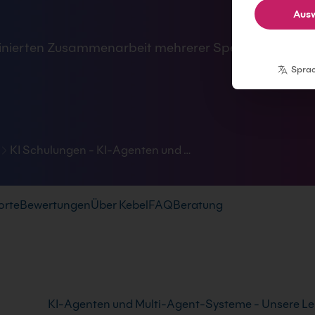
Ausw
dinierten Zusammenarbeit mehrerer Spezialisten.
Spra
KI Schulungen - KI-Agenten und …
orte
Bewertungen
Über Kebel
FAQ
Beratung
KI-Agenten und Multi-Agent-Systeme - Unsere L