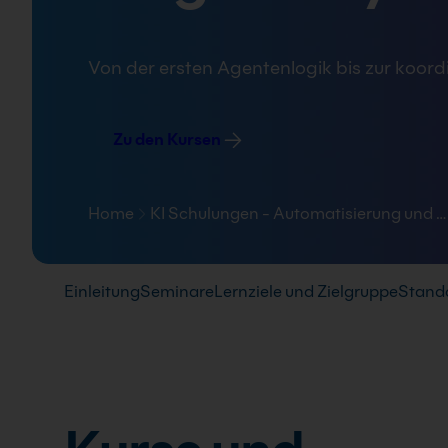
FAQ
Von der ersten Agentenlogik bis zur koor
Zu den Kursen
Home
KI Schulungen - Automatisierung und …
Pfad-Navigation
Einleitung
Seminare
Lernziele und Zielgruppe
Stand