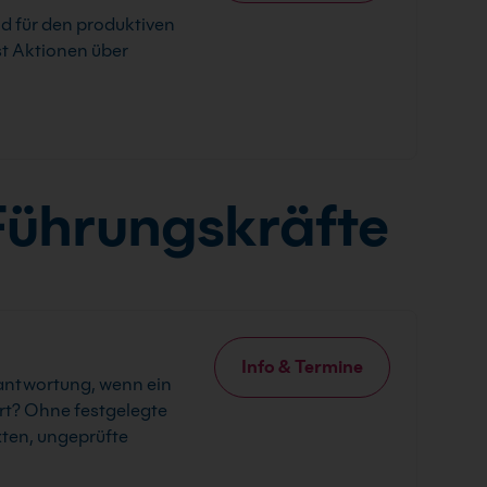
nd für den produktiven
st Aktionen über
Führungskräfte
Info & Termine
rantwortung, wenn ein
rt? Ohne festgelegte
xten, ungeprüfte