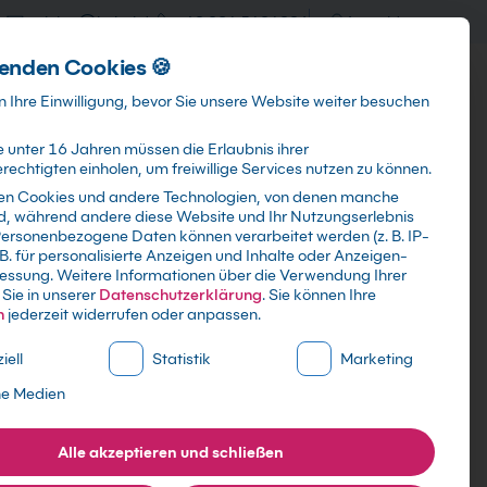
training@kebel.de
+49 231 5191986
Anmelden
enden Cookies 🍪
Info & Services
Kontakt
 Ihre Einwilligung, bevor Sie unsere Website weiter besuchen
 unter 16 Jahren müssen die Erlaubnis ihrer
echtigten einholen, um freiwillige Services nutzen zu können.
en Cookies und andere Technologien, von denen manche
ind, während andere diese Website und Ihr Nutzungserlebnis
Suchen
ersonenbezogene Daten können verarbeitet werden (z. B. IP-
 B. für personalisierte Anzeigen und Inhalte oder Anzeigen-
essung.
Weitere Informationen über die Verwendung Ihrer
Sie in unserer
Datenschutzerklärung
.
Sie können Ihre
n
jederzeit widerrufen oder anpassen.
ne Liste der Service-Gruppen, für die eine Einwilligung erte
iell
Statistik
Marketing
und Multi-
ne Medien
Alle akzeptieren und schließen