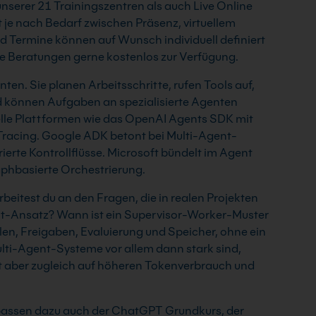
unserer 21 Trainingszentren als auch Live Online
je nach Bedarf zwischen Präsenz, virtuellem
d Termine können auf Wunsch individuell definiert
he Beratungen gerne kostenlos zur Verfügung.
ten. Sie planen Arbeitsschritte, rufen Tools auf,
d können Aufgaben an spezialisierte Agenten
lle Plattformen wie das OpenAI Agents SDK mit
 Tracing. Google ADK betont bei Multi-Agent-
ierte Kontrollflüsse. Microsoft bündelt im Agent
hbasierte Orchestrierung.
eitest du an den Fragen, die in realen Projekten
ent-Ansatz? Wann ist ein Supervisor-Worker-Muster
llen, Freigaben, Evaluierung und Speicher, ohne ein
ulti-Agent-Systeme vor allem dann stark sind,
t aber zugleich auf höheren Tokenverbrauch und
l passen dazu auch der ChatGPT Grundkurs, der