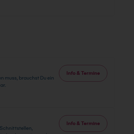
Info & Termine
en muss, brauchst Du ein
ar.
Info & Termine
chnittstellen,