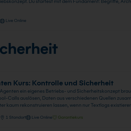
ebskonzept. Du startest mit dem Fundament: Begriffe, Arch
Live Online
icherheit
en Kurs: Kontrolle und Sicherheit
-Agenten ein eigenes Betriebs- und Sicherheitskonzept bra
ool-Calls auslösen, Daten aus verschiedenen Quellen zus
ter kaum rekonstruieren lassen, wenn nur Textlogs existiere
1 Standort
Live Online
Garantiekurs